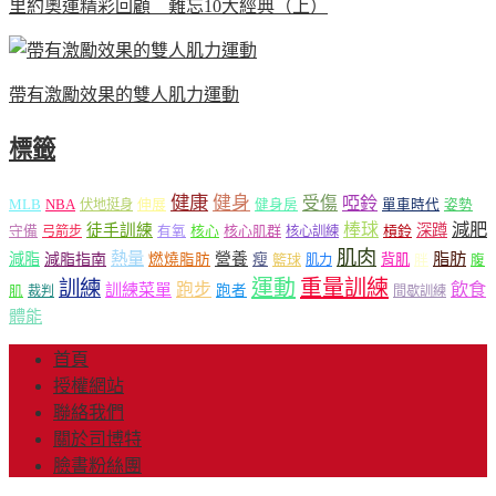
里約奧運精彩回顧 難忘10大經典（上）
帶有激勵效果的雙人肌力運動
標籤
健康
健身
受傷
啞鈴
MLB
NBA
伸展
伏地挺身
健身房
單車時代
姿勢
減肥
棒球
徒手訓練
深蹲
核心
核心肌群
槓鈴
守備
弓箭步
有氧
核心訓練
肌肉
熱量
脂肪
減脂
營養
減脂指南
燃燒脂肪
瘦
籃球
背肌
肌力
胖
腹
運動
重量訓練
訓練
飲食
跑步
訓練菜單
跑者
肌
裁判
間歇訓練
體能
首頁
授權網站
聯絡我們
關於司博特
臉書粉絲團