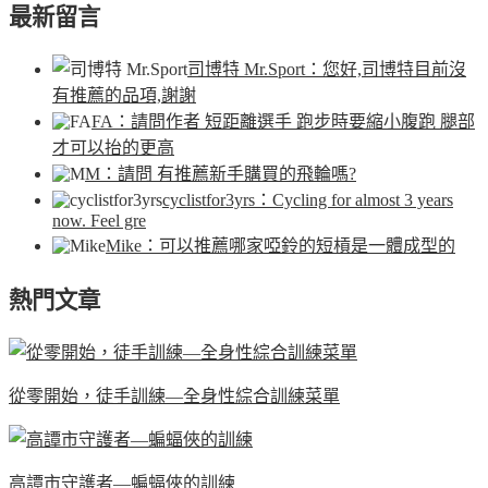
最新留言
司博特 Mr.Sport
：您好,司博特目前沒
有推薦的品項,謝謝
FA
：請問作者 短距離選手 跑步時要縮小腹跑 腿部
才可以抬的更高
M
：請問 有推薦新手購買的飛輪嗎?
cyclistfor3yrs
：Cycling for almost 3 years
now. Feel gre
Mike
：可以推薦哪家啞鈴的短槓是一體成型的
熱門文章
從零開始，徒手訓練—全身性綜合訓練菜單
高譚市守護者—蝙蝠俠的訓練