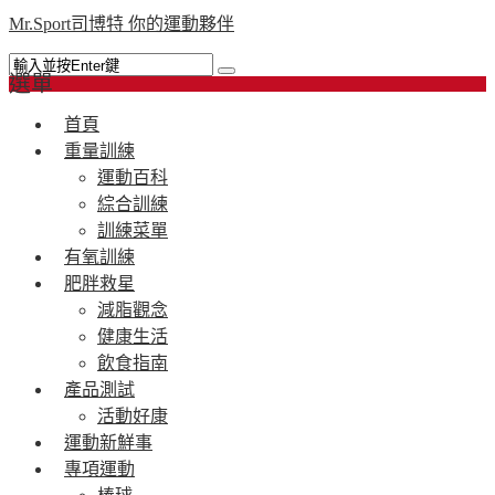
Mr.Sport司博特 你的運動夥伴
選單
首頁
重量訓練
運動百科
綜合訓練
訓練菜單
有氧訓練
肥胖救星
減脂觀念
健康生活
飲食指南
產品測試
活動好康
運動新鮮事
專項運動