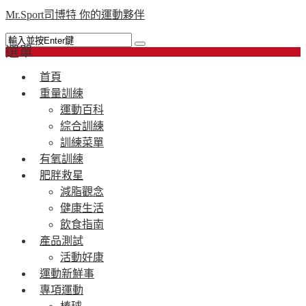
Mr.Sport司博特 你的運動夥伴
選單
首頁
重量訓練
運動百科
綜合訓練
訓練菜單
有氧訓練
肥胖救星
減脂觀念
健康生活
飲食指南
產品測試
活動好康
運動新鮮事
專項運動