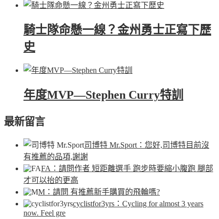
騎士隊命懸一線？金州勇士正寫下歷
史
年度MVP—Stephen Curry特訓
最新留言
司博特 Mr.Sport
：您好,司博特目前沒
有推薦的品項,謝謝
FA
：請問作者 短距離選手 跑步時要縮小腹跑 腿部
才可以抬的更高
M
：請問 有推薦新手購買的飛輪嗎?
cyclistfor3yrs
：Cycling for almost 3 years
now. Feel gre