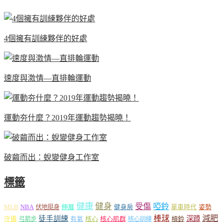
4個擁有訓練夥伴的好處
速度與激情—直排輪運動
運動夯什麼？2019年運動趨勢揭曉！
破繭而出：蛻變健身工作室
標籤
健康
健身
受傷
啞鈴
MLB
NBA
伸展
伏地挺身
健身房
單車時代
姿勢
減肥
棒球
徒手訓練
深蹲
核心
核心肌群
槓鈴
守備
弓箭步
有氧
核心訓練