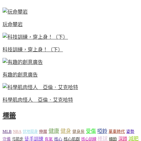
玩命攀岩
科技訓練，穿上身！（下）
有趣的創意廣告
科學肌肉怪人 亞倫．艾克哈特
標籤
健康
健身
受傷
啞鈴
MLB
NBA
伸展
伏地挺身
健身房
單車時代
姿勢
減肥
棒球
徒手訓練
深蹲
核心
核心肌群
槓鈴
守備
弓箭步
有氧
核心訓練