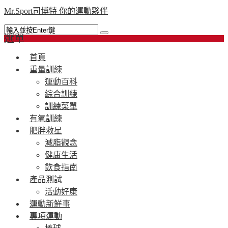
Mr.Sport司博特 你的運動夥伴
選單
首頁
重量訓練
運動百科
綜合訓練
訓練菜單
有氧訓練
肥胖救星
減脂觀念
健康生活
飲食指南
產品測試
活動好康
運動新鮮事
專項運動