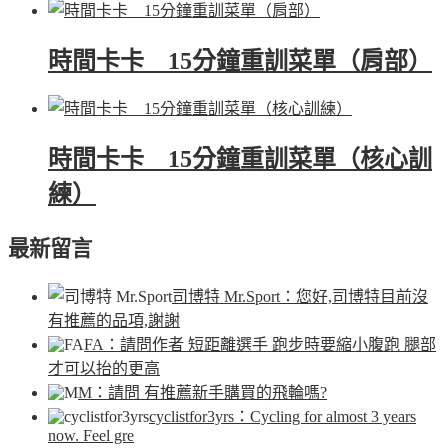
時間卡卡 15分鐘重訓菜單（肩部）
時間卡卡 15分鐘重訓菜單（核心訓
練）
最新留言
司博特 Mr.Sport
：您好,司博特目前沒
有推薦的品項,謝謝
FA
：請問作者 短距離選手 跑步時要縮小腹跑 腿部
才可以抬的更高
M
：請問 有推薦新手購買的飛輪嗎?
cyclistfor3yrs
：Cycling for almost 3 years
now. Feel gre