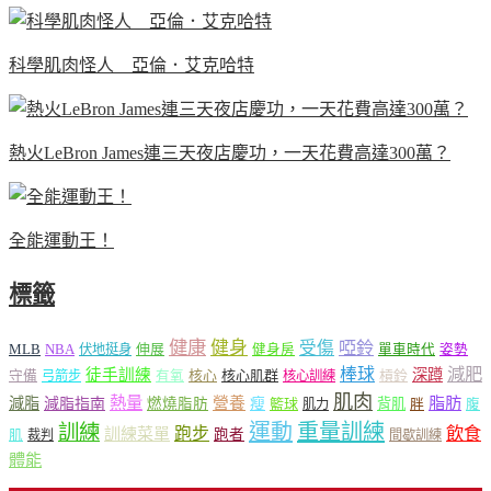
科學肌肉怪人 亞倫．艾克哈特
熱火LeBron James連三天夜店慶功，一天花費高達300萬？
全能運動王！
標籤
健康
健身
受傷
啞鈴
MLB
NBA
伸展
伏地挺身
健身房
單車時代
姿勢
減肥
棒球
徒手訓練
深蹲
核心
核心肌群
槓鈴
守備
弓箭步
有氧
核心訓練
肌肉
熱量
脂肪
減脂
營養
減脂指南
燃燒脂肪
瘦
籃球
背肌
肌力
胖
腹
運動
重量訓練
訓練
飲食
跑步
訓練菜單
跑者
肌
裁判
間歇訓練
體能