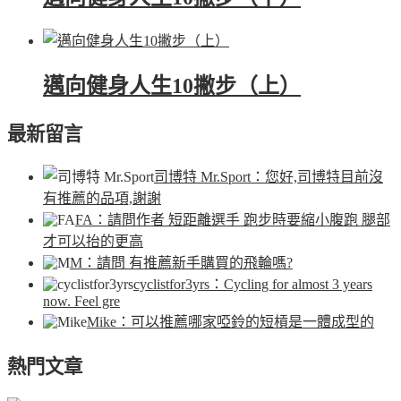
邁向健身人生10撇步（上）
最新留言
司博特 Mr.Sport
：您好,司博特目前沒
有推薦的品項,謝謝
FA
：請問作者 短距離選手 跑步時要縮小腹跑 腿部
才可以抬的更高
M
：請問 有推薦新手購買的飛輪嗎?
cyclistfor3yrs
：Cycling for almost 3 years
now. Feel gre
Mike
：可以推薦哪家啞鈴的短槓是一體成型的
熱門文章