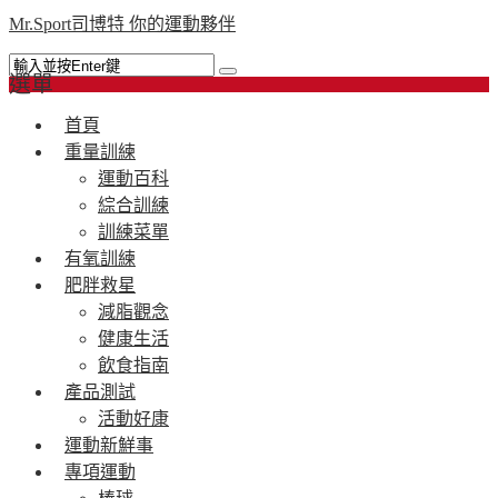
Mr.Sport司博特 你的運動夥伴
選單
首頁
重量訓練
運動百科
綜合訓練
訓練菜單
有氧訓練
肥胖救星
減脂觀念
健康生活
飲食指南
產品測試
活動好康
運動新鮮事
專項運動