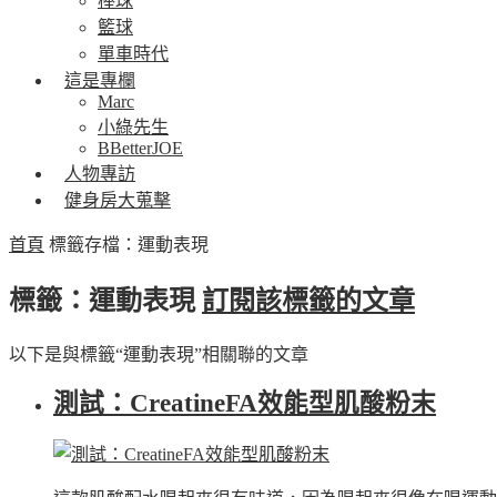
棒球
籃球
單車時代
這是專欄
Marc
小綠先生
BBetterJOE
人物專訪
健身房大蒐擊
首頁
標籤存檔：運動表現
標籤：運動表現
訂閱該標籤的文章
以下是與標籤“運動表現”相關聯的文章
測試：CreatineFA效能型肌酸粉末