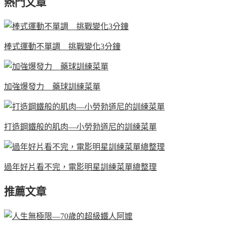
熱門文章
棒式運動不單調 挑戰變化3分鐘
加強爆發力 藥球訓練菜單
打造鋼鐵般的肌肉—小勞勃道尼的訓練菜單
過年好片看不完，電影明星訓練菜單總整理
推薦文章