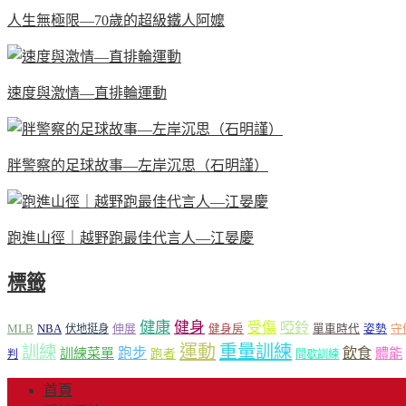
人生無極限—70歲的超級鐵人阿嬤
速度與激情—直排輪運動
胖警察的足球故事—左岸沉思（石明謹）
跑進山徑｜越野跑最佳代言人—江晏慶
標籤
健康
健身
受傷
啞鈴
MLB
NBA
伸展
伏地挺身
健身房
單車時代
姿勢
守
運動
重量訓練
訓練
飲食
跑步
體能
訓練菜單
跑者
判
間歇訓練
首頁