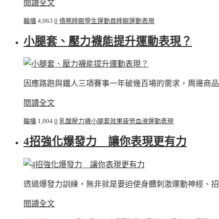
閱讀全文
輪播
4,063
0
債務睡眠
學生運動員
睡眠
運動表現
小腿套、壓力襪能提升運動表現？
因應路跑與鐵人三項賽事一年破幾百場的需求，周邊商品
閱讀全文
輪播
1,004
0
乳酸
壓力襪
小腿套
效果
疲勞
血液
運動表現
4招強化爆發力 讓你表現更有力
透過爆發力訓練，無非就是要迫使身體刺激運動神經、招
閱讀全文