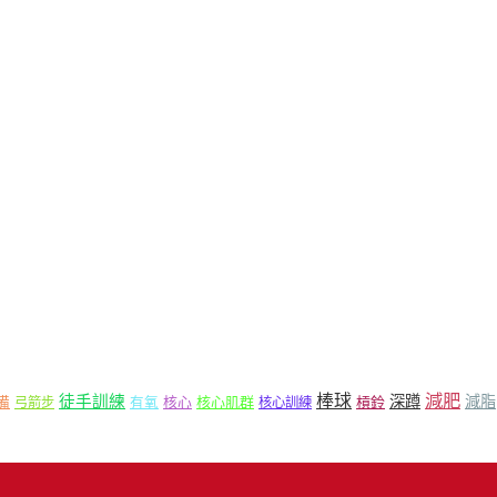
減肥
棒球
徒手訓練
深蹲
減脂
核心
核心肌群
槓鈴
備
弓箭步
有氧
核心訓練