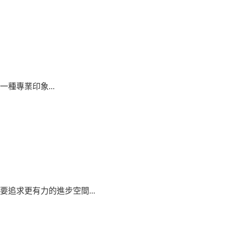
種專業印象...
追求更有力的進步空間...