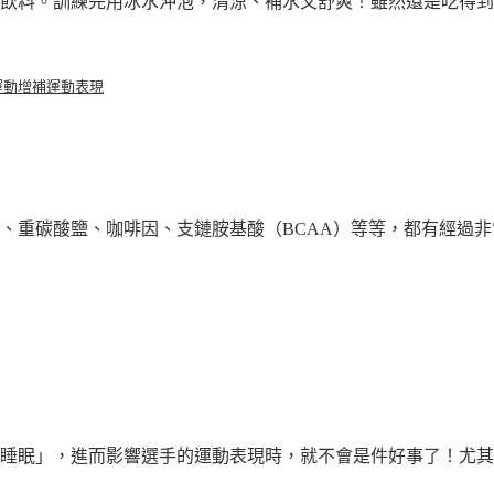
飲料。訓練完用冰水沖泡，清涼、補水又舒爽！雖然還是吃得到「
運動增補
運動表現
重碳酸鹽、咖啡因、支鏈胺基酸（BCAA）等等，都有經過非常
睡眠」，進而影響選手的運動表現時，就不會是件好事了！尤其是