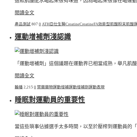
這款肌酸配水喝起來很有味道，因為喝起來很像在喝運動
閱讀全文
產品測試
807
0
ATH亞仕生醫
Creatine
CreatineFA效能型肌酸粉末
肌酸
運動增補劑淺認識
「運動增補劑」這個議題在運動界已相當成熟，舉凡肌酸、
閱讀全文
輪播
2,215
0
禁藥
藥物
運動增補
運動增補劑
運動表現
睡眠對運動員的重要性
當這些瑣事佔據選手太多時間，以至於壓榨到運動員的「