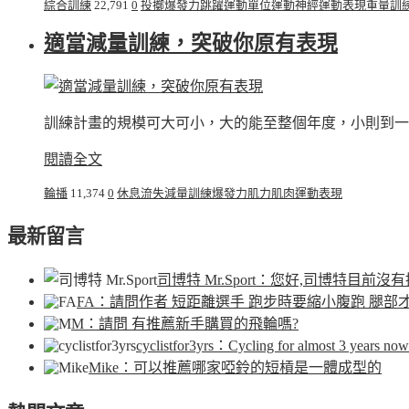
綜合訓練
22,791
0
投擲
爆發力
跳躍
運動單位
運動神經
運動表現
重量訓
適當減量訓練，突破你原有表現
訓練計畫的規模可大可小，大的能至整個年度，小則到一
閱讀全文
輪播
11,374
0
休息
流失
減量訓練
爆發力
肌力
肌肉
運動表現
最新留言
司博特 Mr.Sport
：您好,司博特目前沒有
FA
：請問作者 短距離選手 跑步時要縮小腹跑 腿部
M
：請問 有推薦新手購買的飛輪嗎?
cyclistfor3yrs
：Cycling for almost 3 years now.
Mike
：可以推薦哪家啞鈴的短槓是一體成型的