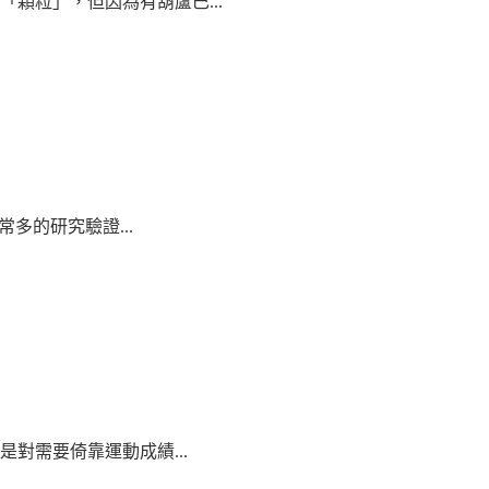
顆粒」，但因為有葫蘆巴...
多的研究驗證...
對需要倚靠運動成績...