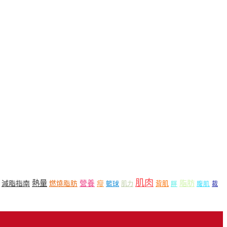
肌肉
熱量
脂肪
營養
減脂指南
燃燒脂肪
瘦
籃球
背肌
肌力
胖
腹肌
裁