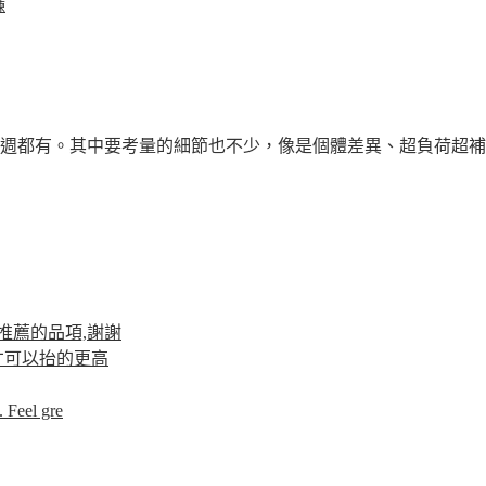
練
週都有。其中要考量的細節也不少，像是個體差異、超負荷超補償
推薦的品項,謝謝
才可以抬的更高
 Feel gre