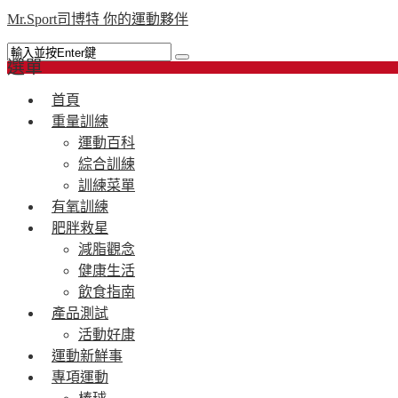
Mr.Sport司博特 你的運動夥伴
選單
首頁
重量訓練
運動百科
綜合訓練
訓練菜單
有氧訓練
肥胖救星
減脂觀念
健康生活
飲食指南
產品測試
活動好康
運動新鮮事
專項運動