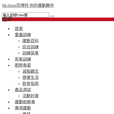
Mr.Sport司博特 你的運動夥伴
選單
首頁
重量訓練
運動百科
綜合訓練
訓練菜單
有氧訓練
肥胖救星
減脂觀念
健康生活
飲食指南
產品測試
活動好康
運動新鮮事
專項運動