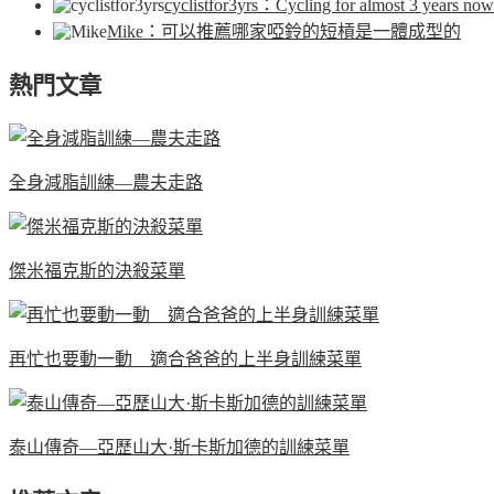
cyclistfor3yrs
：Cycling for almost 3 years now.
Mike
：可以推薦哪家啞鈴的短槓是一體成型的
熱門文章
全身減脂訓練—農夫走路
傑米福克斯的決殺菜單
再忙也要動一動 適合爸爸的上半身訓練菜單
泰山傳奇—亞歷山大·斯卡斯加德的訓練菜單