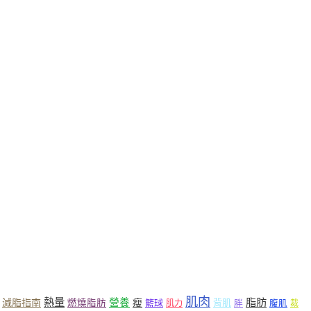
肌肉
熱量
脂肪
營養
減脂指南
燃燒脂肪
瘦
籃球
背肌
肌力
胖
腹肌
裁