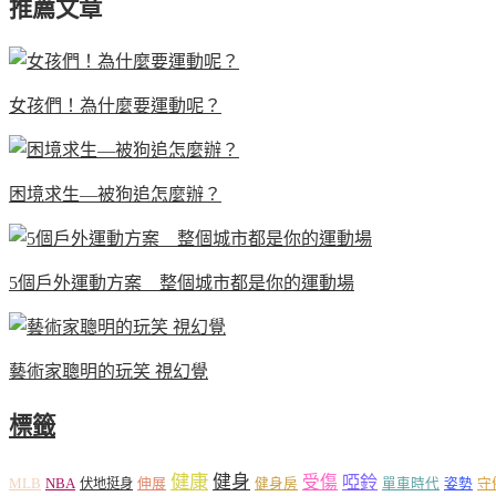
推薦文章
女孩們！為什麼要運動呢？
困境求生—被狗追怎麼辦？
5個戶外運動方案 整個城市都是你的運動場
藝術家聰明的玩笑 視幻覺
標籤
健康
健身
受傷
啞鈴
MLB
NBA
伸展
伏地挺身
健身房
單車時代
姿勢
守