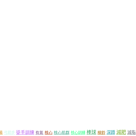
減肥
棒球
徒手訓練
深蹲
減脂
核心
核心肌群
槓鈴
備
弓箭步
有氧
核心訓練