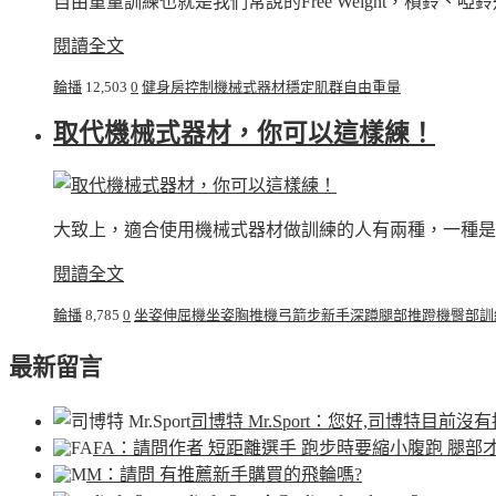
自由重量訓練也就是我們常說的Free Weight，槓鈴
閱讀全文
輪播
12,503
0
健身房
控制
機械式器材
穩定
肌群
自由重量
取代機械式器材，你可以這樣練！
大致上，適合使用機械式器材做訓練的人有兩種，一種是新
閱讀全文
輪播
8,785
0
坐姿伸屈機
坐姿胸推機
弓箭步
新手
深蹲
腿部推蹬機
臀部訓
最新留言
司博特 Mr.Sport
：您好,司博特目前沒有
FA
：請問作者 短距離選手 跑步時要縮小腹跑 腿部
M
：請問 有推薦新手購買的飛輪嗎?