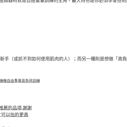
、啞鈴這類器材就是自由重量訓練的主角。最大特色是你必須學會控制器
手（或抓不到如何使用肌肉的人）；而另一種則是想做「高負荷.
練機
自由重量
高負荷訓練
推薦的品項,謝謝
才可以抬的更高