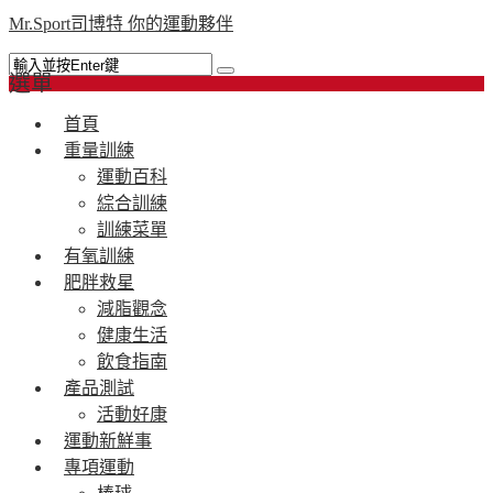
Mr.Sport司博特 你的運動夥伴
選單
首頁
重量訓練
運動百科
綜合訓練
訓練菜單
有氧訓練
肥胖救星
減脂觀念
健康生活
飲食指南
產品測試
活動好康
運動新鮮事
專項運動