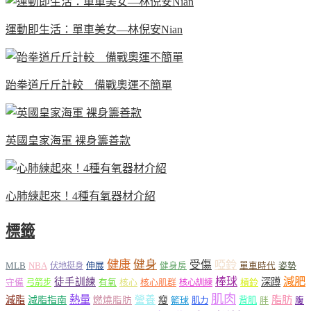
運動即生活：單車美女—林倪安Nian
跆拳道斤斤計較 備戰奧運不簡單
英國皇家海軍 裸身籌善款
心肺練起來！4種有氧器材介紹
標籤
健康
健身
受傷
啞鈴
MLB
NBA
伸展
伏地挺身
健身房
單車時代
姿勢
減肥
棒球
徒手訓練
深蹲
核心
核心肌群
槓鈴
守備
弓箭步
有氧
核心訓練
肌肉
熱量
脂肪
減脂
營養
減脂指南
燃燒脂肪
瘦
籃球
背肌
肌力
胖
腹