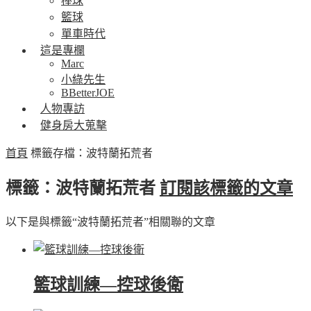
棒球
籃球
單車時代
這是專欄
Marc
小綠先生
BBetterJOE
人物專訪
健身房大蒐擊
首頁
標籤存檔：波特蘭拓荒者
標籤：波特蘭拓荒者
訂閱該標籤的文章
以下是與標籤“波特蘭拓荒者”相關聯的文章
籃球訓練—控球後衛