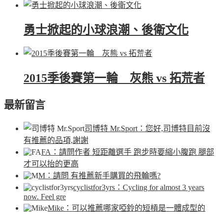
勇士掀起的小球浪潮、後衛文化
2015季後賽第一輪 灰熊 vs 拓荒者
最新留言
司博特 Mr.Sport
：您好,司博特目前沒
有推薦的品項,謝謝
FA
：請問作者 短距離選手 跑步時要縮小腹跑 腿部
才可以抬的更高
M
：請問 有推薦新手購買的飛輪嗎?
cyclistfor3yrs
：Cycling for almost 3 years
now. Feel gre
Mike
：可以推薦哪家啞鈴的短槓是一體成型的