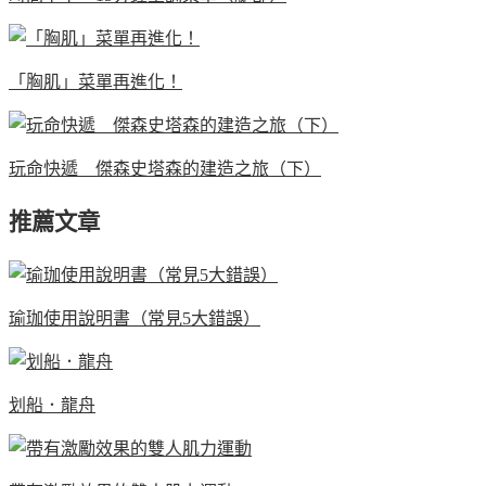
「胸肌」菜單再進化！
玩命快遞 傑森史塔森的建造之旅（下）
推薦文章
瑜珈使用說明書（常見5大錯誤）
划船．龍舟