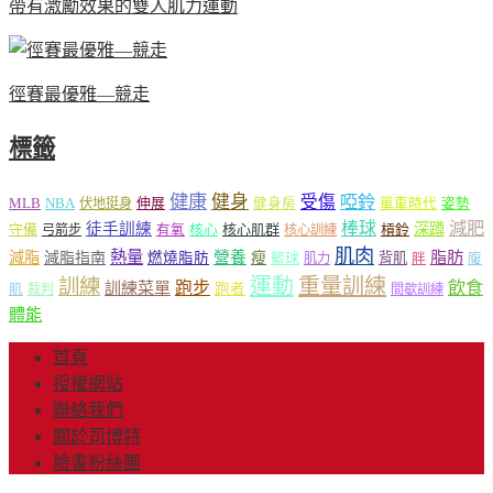
帶有激勵效果的雙人肌力運動
徑賽最優雅—競走
標籤
健康
健身
受傷
啞鈴
MLB
NBA
伸展
伏地挺身
健身房
單車時代
姿勢
減肥
棒球
徒手訓練
深蹲
核心
核心肌群
槓鈴
守備
弓箭步
有氧
核心訓練
肌肉
熱量
脂肪
減脂
營養
減脂指南
燃燒脂肪
瘦
籃球
背肌
肌力
胖
腹
運動
重量訓練
訓練
飲食
跑步
訓練菜單
跑者
肌
裁判
間歇訓練
體能
首頁
授權網站
聯絡我們
關於司博特
臉書粉絲團