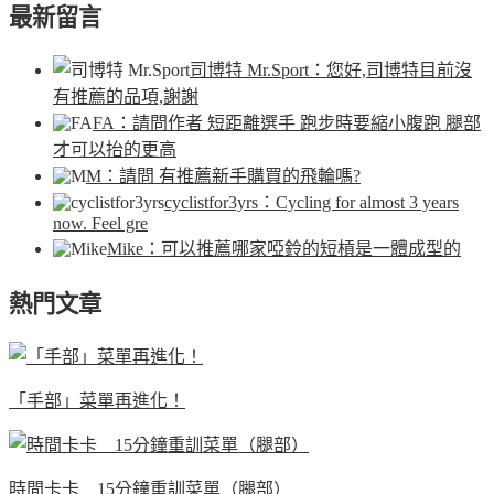
最新留言
司博特 Mr.Sport
：您好,司博特目前沒
有推薦的品項,謝謝
FA
：請問作者 短距離選手 跑步時要縮小腹跑 腿部
才可以抬的更高
M
：請問 有推薦新手購買的飛輪嗎?
cyclistfor3yrs
：Cycling for almost 3 years
now. Feel gre
Mike
：可以推薦哪家啞鈴的短槓是一體成型的
熱門文章
「手部」菜單再進化！
時間卡卡 15分鐘重訓菜單（腿部）