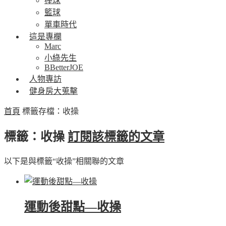
棒球
籃球
單車時代
這是專欄
Marc
小綠先生
BBetterJOE
人物專訪
健身房大蒐擊
首頁
標籤存檔：收操
標籤：收操
訂閱該標籤的文章
以下是與標籤“收操”相關聯的文章
運動後甜點—收操