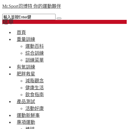
Mr.Sport司博特 你的運動夥伴
選單
首頁
重量訓練
運動百科
綜合訓練
訓練菜單
有氧訓練
肥胖救星
減脂觀念
健康生活
飲食指南
產品測試
活動好康
運動新鮮事
專項運動