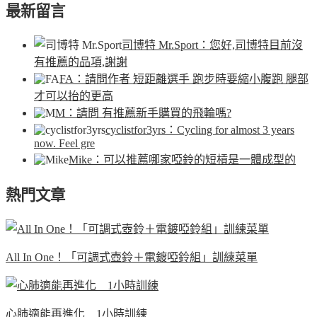
最新留言
司博特 Mr.Sport
：您好,司博特目前沒
有推薦的品項,謝謝
FA
：請問作者 短距離選手 跑步時要縮小腹跑 腿部
才可以抬的更高
M
：請問 有推薦新手購買的飛輪嗎?
cyclistfor3yrs
：Cycling for almost 3 years
now. Feel gre
Mike
：可以推薦哪家啞鈴的短槓是一體成型的
熱門文章
All In One！「可調式壺鈴＋電鍍啞鈴組」訓練菜單
心肺適能再進化 1小時訓練