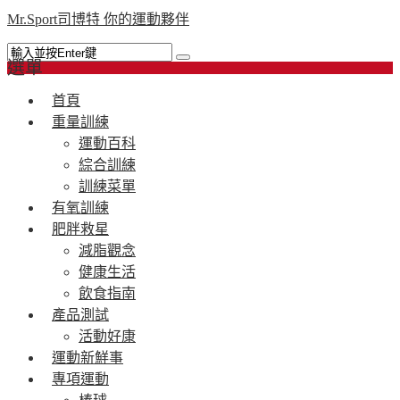
Mr.Sport司博特 你的運動夥伴
選單
首頁
重量訓練
運動百科
綜合訓練
訓練菜單
有氧訓練
肥胖救星
減脂觀念
健康生活
飲食指南
產品測試
活動好康
運動新鮮事
專項運動