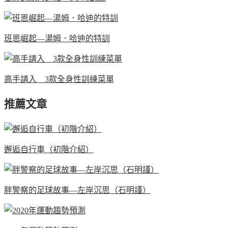
班恩崛起—湯姆．哈迪的特訓
高手請入 3款全身性訓練菜單
推薦文章
邂逅自行車（初階介紹）
胖警察的足球故事—左岸沉思（石明謹）