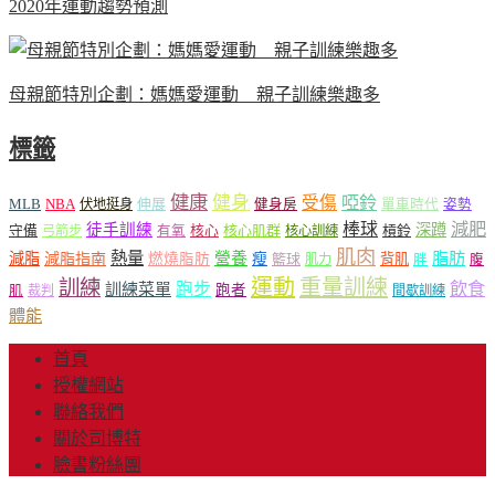
2020年運動趨勢預測
母親節特別企劃：媽媽愛運動 親子訓練樂趣多
標籤
健康
健身
受傷
啞鈴
MLB
NBA
伸展
伏地挺身
健身房
單車時代
姿勢
減肥
棒球
徒手訓練
深蹲
核心
核心肌群
槓鈴
守備
弓箭步
有氧
核心訓練
肌肉
熱量
脂肪
減脂
營養
減脂指南
燃燒脂肪
瘦
籃球
背肌
肌力
胖
腹
運動
重量訓練
訓練
飲食
跑步
訓練菜單
跑者
肌
裁判
間歇訓練
體能
首頁
授權網站
聯絡我們
關於司博特
臉書粉絲團