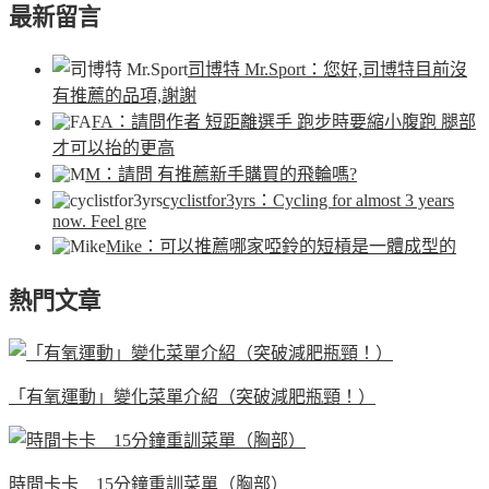
最新留言
司博特 Mr.Sport
：您好,司博特目前沒
有推薦的品項,謝謝
FA
：請問作者 短距離選手 跑步時要縮小腹跑 腿部
才可以抬的更高
M
：請問 有推薦新手購買的飛輪嗎?
cyclistfor3yrs
：Cycling for almost 3 years
now. Feel gre
Mike
：可以推薦哪家啞鈴的短槓是一體成型的
熱門文章
「有氧運動」變化菜單介紹（突破減肥瓶頸！）
時間卡卡 15分鐘重訓菜單（胸部）