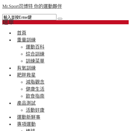
Mr.Sport司博特 你的運動夥伴
選單
首頁
重量訓練
運動百科
綜合訓練
訓練菜單
有氧訓練
肥胖救星
減脂觀念
健康生活
飲食指南
產品測試
活動好康
運動新鮮事
專項運動