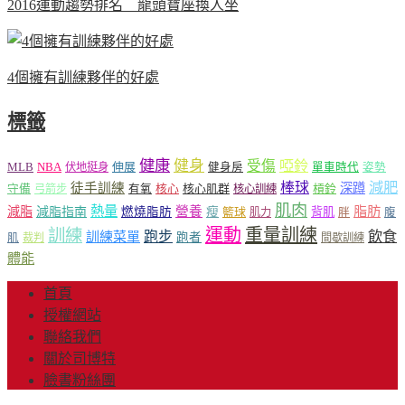
2016運動趨勢排名 龍頭寶座換人坐
4個擁有訓練夥伴的好處
標籤
健康
健身
受傷
啞鈴
MLB
NBA
伸展
伏地挺身
健身房
單車時代
姿勢
減肥
棒球
徒手訓練
深蹲
核心
核心肌群
槓鈴
守備
弓箭步
有氧
核心訓練
肌肉
熱量
脂肪
減脂
營養
減脂指南
燃燒脂肪
瘦
籃球
背肌
肌力
胖
腹
運動
重量訓練
訓練
飲食
跑步
訓練菜單
跑者
肌
裁判
間歇訓練
體能
首頁
授權網站
聯絡我們
關於司博特
臉書粉絲團