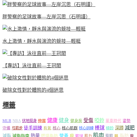
胖警察的足球故事—左岸沉思（石明謹）
水上激情，靜水與湍流的競技—輕艇
【專訪】泳往直前—王冠閎
破除女性對於體態的4個迷思
標籤
健康
健身
受傷
啞鈴
MLB
NBA
伸展
伏地挺身
健身房
單車時代
姿勢
減肥
棒球
徒手訓練
深蹲
核心
核心肌群
槓鈴
守備
弓箭步
有氧
核心訓練
肌肉
熱量
脂肪
減脂
營養
減脂指南
燃燒脂肪
瘦
籃球
背肌
肌力
胖
腹