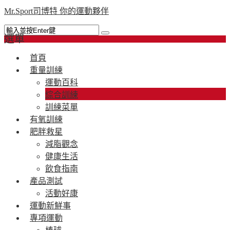
Mr.Sport司博特 你的運動夥伴
選單
首頁
重量訓練
運動百科
綜合訓練
訓練菜單
有氧訓練
肥胖救星
減脂觀念
健康生活
飲食指南
產品測試
活動好康
運動新鮮事
專項運動