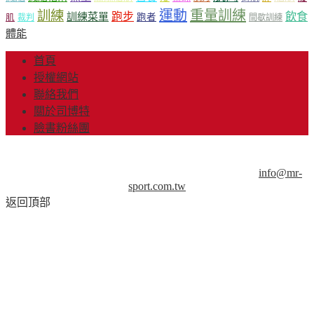
運動
重量訓練
訓練
飲食
跑步
訓練菜單
跑者
肌
裁判
間歇訓練
體能
首頁
授權網站
聯絡我們
關於司博特
臉書粉絲團
© Copyright 2013-2018 Mr.Sport 司博特 著作權所有，請勿抄
襲，請務必來信取得授權！商業用途請來信洽談。
info@mr-
sport.com.tw
返回頂部