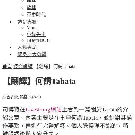
棒球
籃球
單車時代
這是專欄
Marc
小綠先生
BBetterJOE
人物專訪
健身房大蒐擊
首頁
綜合訓練
【翻譯】何謂Tabata
【翻譯】何謂Tabata
綜合訓練
,
輪播
1,482
0
司博特在
Livestrong網站
上看到一篇關於Tabata的介
紹文章。內容主要是在重申何謂Tabata，並針對其操
作要點，再進行完整解釋。個人覺得滿不錯的，稍
微編譯後與大家分享。