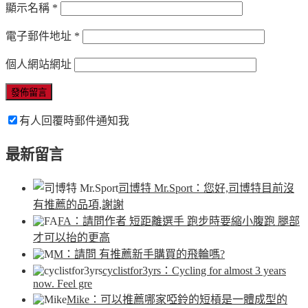
顯示名稱
*
電子郵件地址
*
個人網站網址
有人回覆時郵件通知我
最新留言
司博特 Mr.Sport
：您好,司博特目前沒
有推薦的品項,謝謝
FA
：請問作者 短距離選手 跑步時要縮小腹跑 腿部
才可以抬的更高
M
：請問 有推薦新手購買的飛輪嗎?
cyclistfor3yrs
：Cycling for almost 3 years
now. Feel gre
Mike
：可以推薦哪家啞鈴的短槓是一體成型的