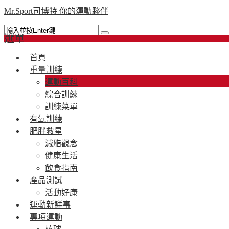
Mr.Sport司博特 你的運動夥伴
選單
首頁
重量訓練
運動百科
綜合訓練
訓練菜單
有氧訓練
肥胖救星
減脂觀念
健康生活
飲食指南
產品測試
活動好康
運動新鮮事
專項運動