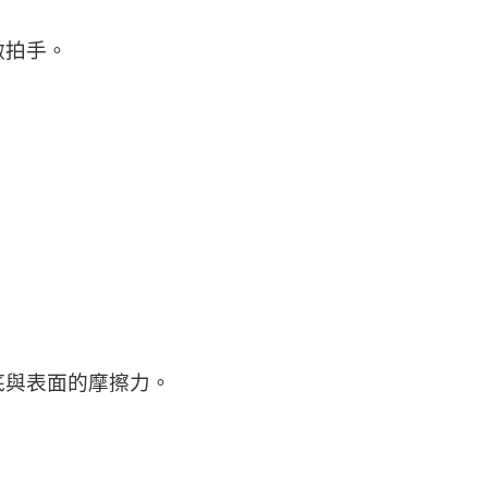
做拍手。
。
底與表面的摩擦力。