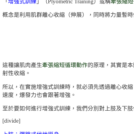
「
增強式訓練
」（Plyometric Training）或稱
牽張縮短
概念是利用肌群離心收縮（伸展），同時將力量暫時
這種讓肌肉產生
牽張縮短循環動作
的原理，其實是本
射性收縮。
所以，在實施增強式訓練時，就必須先透過離心收縮
速度，爆發力也會跟著增強。
至於要如何進行增強式訓練，我們分別對上肢及下肢
[divide]