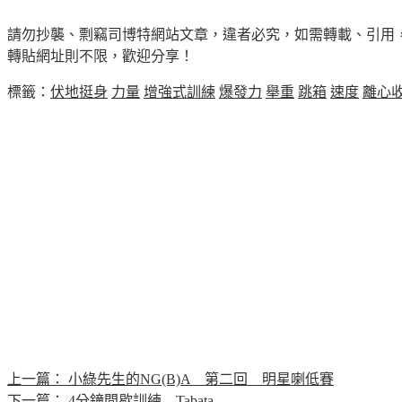
請勿抄襲、剽竊司博特網站文章，違者必究，如需轉載、引用
轉貼網址則不限，歡迎分享！
標籤：
伏地挺身
力量
增強式訓練
爆發力
舉重
跳箱
速度
離心
上一篇：
小綠先生的NG(B)A 第二回 明星喇低賽
下一篇：
4分鐘間歇訓練—Tabata