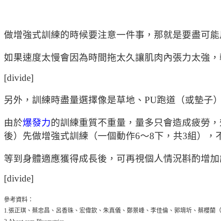
做增強式訓練的時候要注意一件事，那就是要盡可能
如果速度太慢會因為時間拖太久讓肌肉內張力太強，
[divide]
另外，訓練時盡量選擇像是草地、PU跑道（或墊子
由於
爆發力
的訓練重質不重量，量多只會造成疲勞，
後）先做增強式訓練（一個動作6～8下，共3組），
等到身體適應獲得成長後，可再視個人情況斟酌增加
[divide]
參考資料：
1.張正琪、蔡忠昌、呂香珠、宏偉欽、朱真儀、鄭景峰、李佳倫、郭堉圻、蔡櫻蘭（譯）（2012）。競技與健身