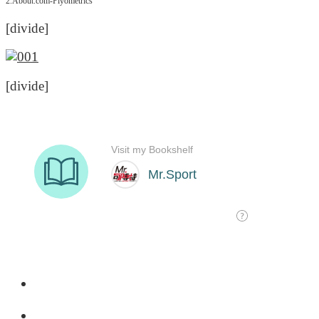
2.About.com-Plyometrics
[divide]
[divide]