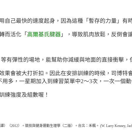
用自己最快的速度起身，因為這種「暫存的力量」有
轉而活化「
高爾基氏腱器
」，導致肌肉放鬆，反倒會
）等有彈性的場地，能幫助你減緩與地面的直接衝擊，
效果會被大打折扣。因此在安排訓練的時候，司博特
不用多，一星期加入到練習菜單中2～3次，一次一個
訓練強度及組數喔！
運動生理學（二版）。台北：禾楓。 (W. Larry Kenney, Jack H. Wilmore, D