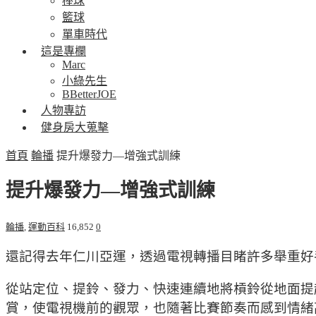
棒球
籃球
單車時代
這是專欄
Marc
小綠先生
BBetterJOE
人物專訪
健身房大蒐擊
首頁
輪播
提升爆發力—增強式訓練
提升爆發力—增強式訓練
輪播
,
運動百科
16,852
0
還記得去年仁川亞運，透過電視轉播目睹許多舉重好
從站定位、提鈴、發力、快速連續地將槓鈴從地面提
賞，使電視機前的觀眾，也隨著比賽節奏而感到情緒