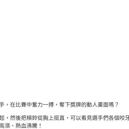
手，在比賽中奮力一搏，奪下獎牌的動人畫面嗎？
起，然後把槓鈴從胸上挺直，可以看見選手們各個咬
高漲、熱血沸騰！