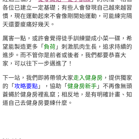
各位已建立一定基礎；有些人會發現自己越來越習
慣，現在運動起來不會像剛開始運動，可能練完隔
天還要痠痛好幾天。
厲害一點，或許會覺得徒手訓練變成小菜一碟，希
望能製造更多「
負荷
」刺激肌肉生長，追求持續的
進步。而不管你是前者或後者，我們都要恭喜大
家，可以往下一步邁進了！
下一站，我們即將帶領大家
走入健身房
，提供獨家
的「
攻略要點
」，協助「
健身房新手
」不再像無頭
蒼蠅於健身房裡亂竄；相反地，是有明確計畫、知
道自己去健身房要練什麼。