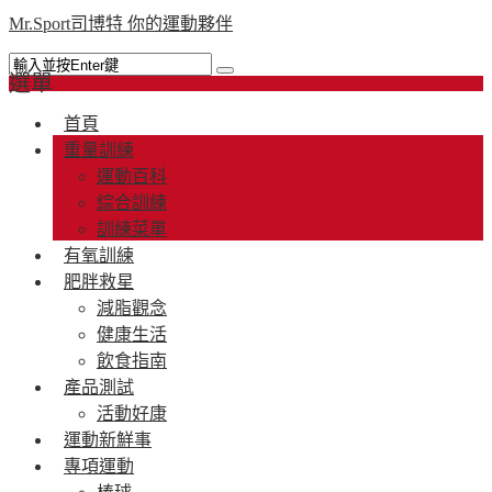
Mr.Sport司博特 你的運動夥伴
選單
首頁
重量訓練
運動百科
綜合訓練
訓練菜單
有氧訓練
肥胖救星
減脂觀念
健康生活
飲食指南
產品測試
活動好康
運動新鮮事
專項運動