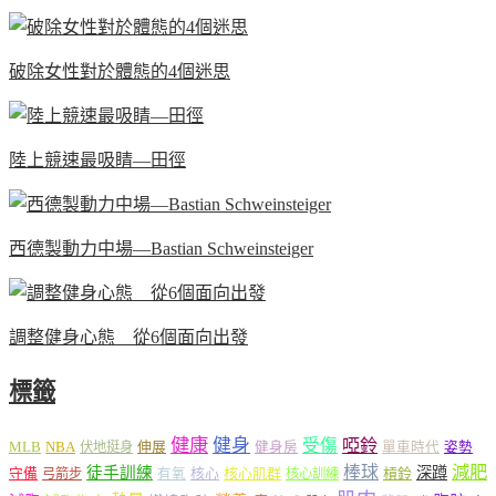
破除女性對於體態的4個迷思
陸上競速最吸睛—田徑
西德製動力中場—Bastian Schweinsteiger
調整健身心態 從6個面向出發
標籤
健康
健身
受傷
啞鈴
MLB
NBA
伸展
伏地挺身
健身房
單車時代
姿勢
減肥
棒球
徒手訓練
深蹲
核心
核心肌群
槓鈴
守備
弓箭步
有氧
核心訓練