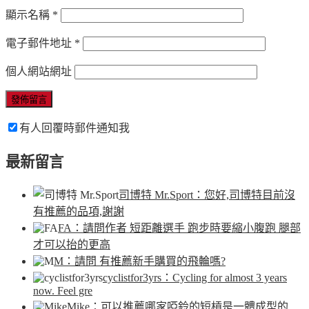
顯示名稱
*
電子郵件地址
*
個人網站網址
有人回覆時郵件通知我
最新留言
司博特 Mr.Sport
：您好,司博特目前沒
有推薦的品項,謝謝
FA
：請問作者 短距離選手 跑步時要縮小腹跑 腿部
才可以抬的更高
M
：請問 有推薦新手購買的飛輪嗎?
cyclistfor3yrs
：Cycling for almost 3 years
now. Feel gre
Mike
：可以推薦哪家啞鈴的短槓是一體成型的