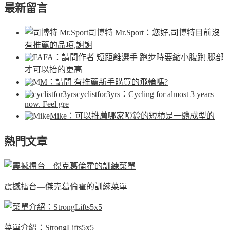
最新留言
司博特 Mr.Sport
：您好,司博特目前沒
有推薦的品項,謝謝
FA
：請問作者 短距離選手 跑步時要縮小腹跑 腿部
才可以抬的更高
M
：請問 有推薦新手購買的飛輪嗎?
cyclistfor3yrs
：Cycling for almost 3 years
now. Feel gre
Mike
：可以推薦哪家啞鈴的短槓是一體成型的
熱門文章
震撼擂台—傑克葛倫霍的訓練菜單
菜單介紹：StrongLifts5x5