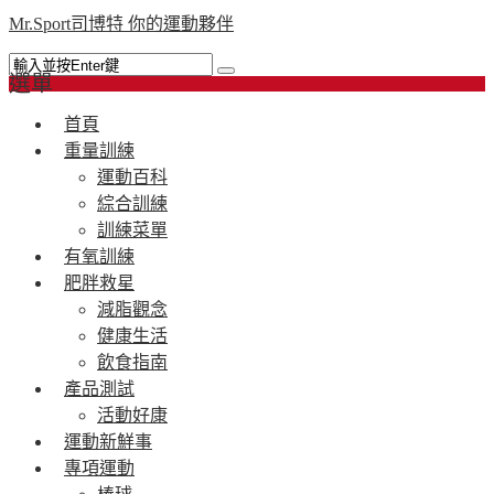
Mr.Sport司博特 你的運動夥伴
選單
首頁
重量訓練
運動百科
綜合訓練
訓練菜單
有氧訓練
肥胖救星
減脂觀念
健康生活
飲食指南
產品測試
活動好康
運動新鮮事
專項運動