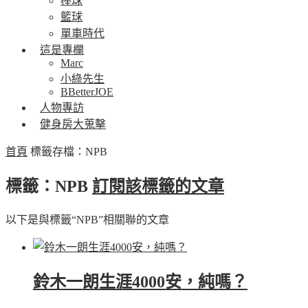
棒球
籃球
單車時代
這是專欄
Marc
小綠先生
BBetterJOE
人物專訪
健身房大蒐擊
首頁
標籤存檔：NPB
標籤：NPB
訂閱該標籤的文章
以下是與標籤“NPB”相關聯的文章
鈴木一朗生涯4000安，純嗎？