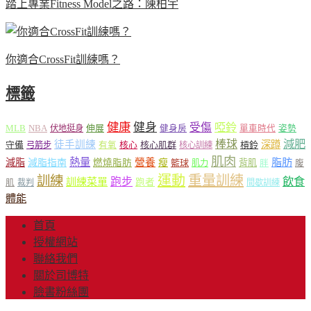
踏上專業Fitness Model之路：陳柏宇
你適合CrossFit訓練嗎？
標籤
健康
健身
受傷
啞鈴
MLB
NBA
伸展
伏地挺身
健身房
單車時代
姿勢
減肥
棒球
徒手訓練
深蹲
核心
核心肌群
槓鈴
守備
弓箭步
有氧
核心訓練
肌肉
熱量
脂肪
減脂
營養
減脂指南
燃燒脂肪
瘦
籃球
背肌
肌力
胖
腹
運動
重量訓練
訓練
飲食
跑步
訓練菜單
跑者
肌
裁判
間歇訓練
體能
首頁
授權網站
聯絡我們
關於司博特
臉書粉絲團