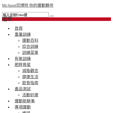
Mr.Sport司博特 你的運動夥伴
選單
首頁
重量訓練
運動百科
綜合訓練
訓練菜單
有氧訓練
肥胖救星
減脂觀念
健康生活
飲食指南
產品測試
活動好康
運動新鮮事
專項運動