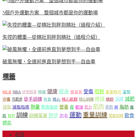
5個戶外運動方案 整個城市都是你的運動場
失控的體重—從精壯到胖到精壯（過程介紹）
破風無懼，全速前進直到夢想到手—自由車
標籤
健康
健身
受傷
啞鈴
MLB
NBA
伸展
伏地挺身
健身房
單車時代
姿勢
減肥
棒球
徒手訓練
深蹲
核心
核心肌群
槓鈴
守備
弓箭步
有氧
核心訓練
肌肉
熱量
脂肪
減脂
營養
減脂指南
燃燒脂肪
瘦
籃球
背肌
肌力
胖
腹
運動
重量訓練
訓練
飲食
跑步
訓練菜單
跑者
肌
裁判
間歇訓練
體能
首頁