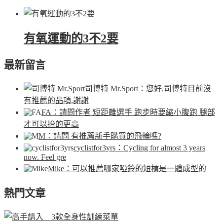
有氧運動的3不2要
最新留言
司博特 Mr.Sport
：您好,司博特目前沒
有推薦的品項,謝謝
FA
：請問作者 短距離選手 跑步時要縮小腹跑 腿部
才可以抬的更高
M
：請問 有推薦新手購買的飛輪嗎?
cyclistfor3yrs
：Cycling for almost 3 years
now. Feel gre
Mike
：可以推薦哪家啞鈴的短槓是一體成型的
熱門文章