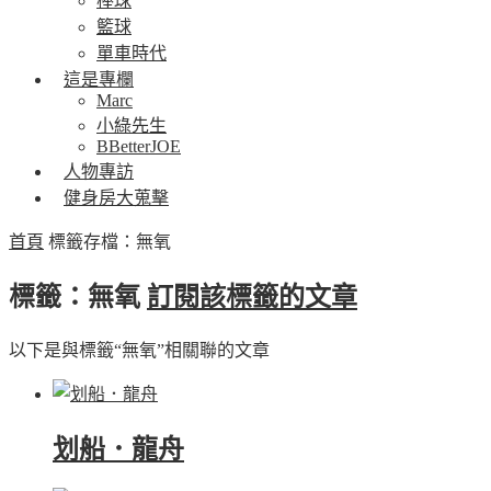
棒球
籃球
單車時代
這是專欄
Marc
小綠先生
BBetterJOE
人物專訪
健身房大蒐擊
首頁
標籤存檔：無氧
標籤：無氧
訂閱該標籤的文章
以下是與標籤“無氧”相關聯的文章
划船．龍舟