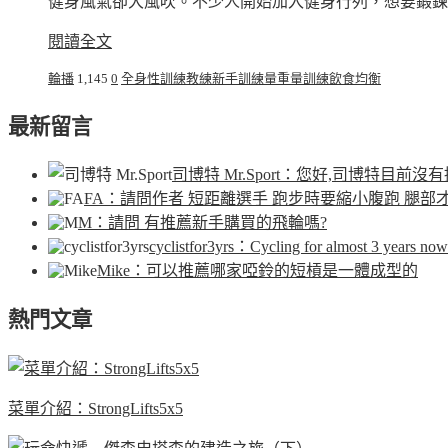
健身風氣卻大風吹。不少人開始加入健身行列，想要鍛鍊
閱讀全文
輪播
1,145
0
全身性訓練
教練
新手
訓練量
重量訓練
飲食均衡
最新留言
司博特 Mr.Sport
：您好,司博特目前沒有
FA
：請問作者 短距離選手 跑步時要縮小腹跑 腿部
M
：請問 有推薦新手購買的飛輪嗎?
cyclistfor3yrs
：Cycling for almost 3 years now.
Mike
：可以推薦哪家啞鈴的短槓是一體成型的
熱門文章
菜單介紹：StrongLifts5x5