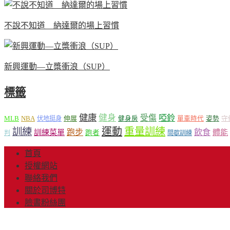
不說不知道 納達爾的場上習慣
新興運動—立槳衝浪（SUP）
標籤
健康
健身
受傷
啞鈴
MLB
NBA
伸展
伏地挺身
健身房
單車時代
姿勢
守
運動
重量訓練
訓練
飲食
跑步
體能
訓練菜單
跑者
判
間歇訓練
首頁
授權網站
聯絡我們
關於司博特
臉書粉絲團
© Copyright 2013-20