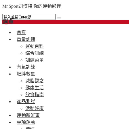
Mr.Sport司博特 你的運動夥伴
選單
首頁
重量訓練
運動百科
綜合訓練
訓練菜單
有氧訓練
肥胖救星
減脂觀念
健康生活
飲食指南
產品測試
活動好康
運動新鮮事
專項運動