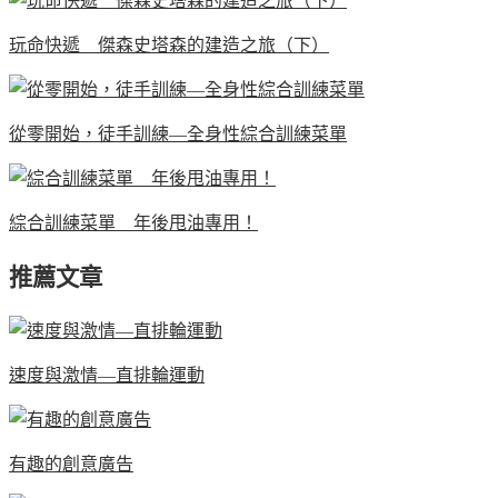
玩命快遞 傑森史塔森的建造之旅（下）
從零開始，徒手訓練—全身性綜合訓練菜單
綜合訓練菜單 年後甩油專用！
推薦文章
速度與激情—直排輪運動
有趣的創意廣告