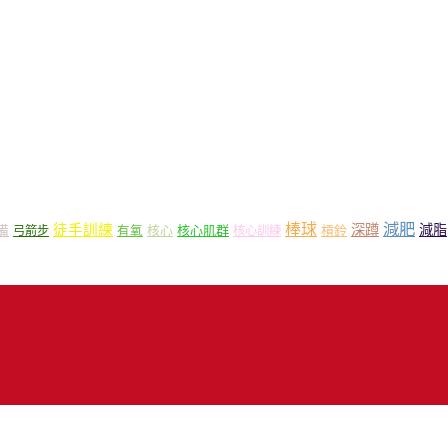
減肥
棒球
徒手訓練
深蹲
減脂
核心
核心肌群
槓鈴
備
弓箭步
有氧
核心訓練
18 Mr.Sport 司博特 著作權所有，請勿抄襲，請務必來信取得授權！商業