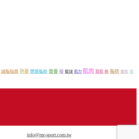
肌肉
熱量
脂肪
營養
減脂指南
燃燒脂肪
瘦
籃球
背肌
肌力
胖
腹肌
裁
用途請來信洽談。
info@mr-sport.com.tw