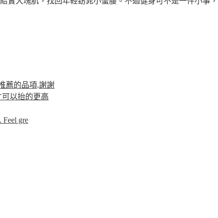
結實大塊肌，找回年輕窈窕小蠻腰。不過健身可不是一件小事，充
推薦的品項,謝謝
才可以抬的更高
 Feel gre