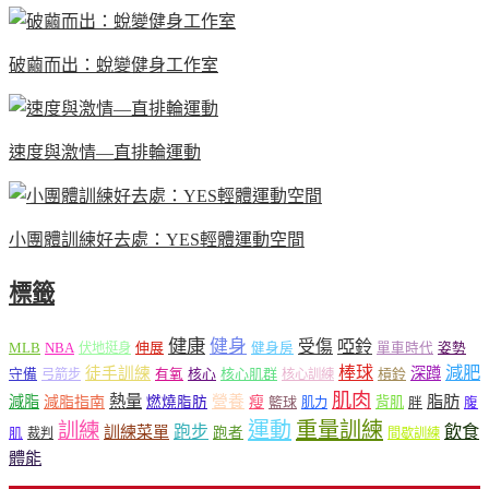
破繭而出：蛻變健身工作室
速度與激情—直排輪運動
小團體訓練好去處：YES輕體運動空間
標籤
健康
健身
受傷
啞鈴
MLB
NBA
伸展
伏地挺身
健身房
單車時代
姿勢
減肥
棒球
徒手訓練
深蹲
核心
核心肌群
槓鈴
守備
弓箭步
有氧
核心訓練
肌肉
熱量
脂肪
減脂
營養
減脂指南
燃燒脂肪
瘦
籃球
背肌
肌力
胖
腹
運動
重量訓練
訓練
飲食
跑步
訓練菜單
跑者
肌
裁判
間歇訓練
體能