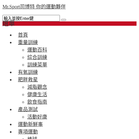
Mr.Sport司博特 你的運動夥伴
選單
首頁
重量訓練
運動百科
綜合訓練
訓練菜單
有氧訓練
肥胖救星
減脂觀念
健康生活
飲食指南
產品測試
活動好康
運動新鮮事
專項運動