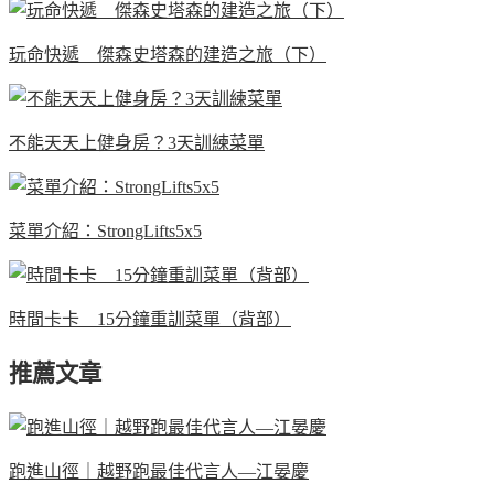
玩命快遞 傑森史塔森的建造之旅（下）
不能天天上健身房？3天訓練菜單
菜單介紹：StrongLifts5x5
時間卡卡 15分鐘重訓菜單（背部）
推薦文章
跑進山徑｜越野跑最佳代言人—江晏慶