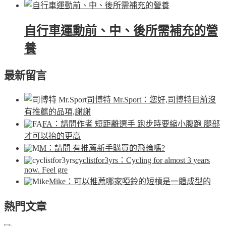
自行車運動前、中、後所需補充的營
養
最新留言
司博特 Mr.Sport
：您好,司博特目前沒
有推薦的品項,謝謝
FA
：請問作者 短距離選手 跑步時要縮小腹跑 腿部
才可以抬的更高
M
：請問 有推薦新手購買的飛輪嗎?
cyclistfor3yrs
：Cycling for almost 3 years
now. Feel gre
Mike
：可以推薦哪家啞鈴的短槓是一體成型的
熱門文章