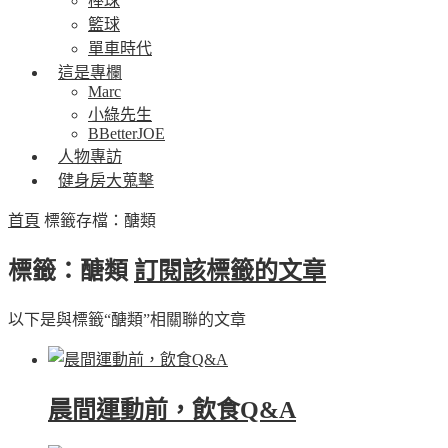
棒球
籃球
單車時代
這是專欄
Marc
小綠先生
BBetterJOE
人物專訪
健身房大蒐擊
首頁
標籤存檔：醣類
標籤：醣類
訂閱該標籤的文章
以下是與標籤“醣類”相關聯的文章
晨間運動前，飲食Q&A