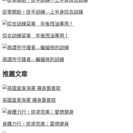
從零開始，徒手訓練—上半身綜合訓練
綜合訓練菜單 年後甩油專用！
高譚市守護者—蝙蝠俠的訓練
推薦文章
英國皇家海軍 裸身籌善款
身體力行，追求完美：愛德健身