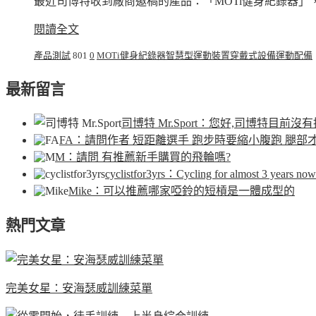
最近司博特收到廠商邀稿的產品：「MOTi健身紀錄器」
閱讀全文
產品測試
801
0
MOTi
健身紀錄器
智慧型運動裝置
穿戴式設備
運動配備
最新留言
司博特 Mr.Sport
：您好,司博特目前沒有
FA
：請問作者 短距離選手 跑步時要縮小腹跑 腿部
M
：請問 有推薦新手購買的飛輪嗎?
cyclistfor3yrs
：Cycling for almost 3 years now.
Mike
：可以推薦哪家啞鈴的短槓是一體成型的
熱門文章
完美女星：安海瑟威訓練菜單