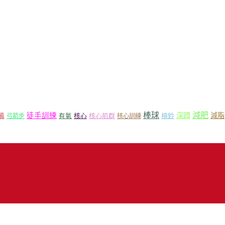
減肥
棒球
徒手訓練
深蹲
減脂
核心
核心肌群
槓鈴
備
弓箭步
有氧
核心訓練
18 Mr.Sport 司博特 著作權所有，請勿抄襲，請務必來信取得授權！商業