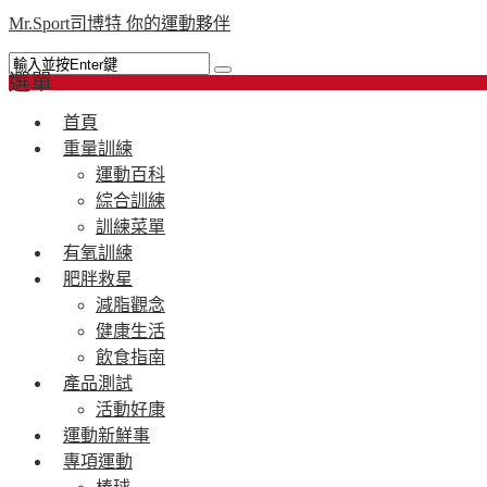
Mr.Sport司博特 你的運動夥伴
選單
首頁
重量訓練
運動百科
綜合訓練
訓練菜單
有氧訓練
肥胖救星
減脂觀念
健康生活
飲食指南
產品測試
活動好康
運動新鮮事
專項運動