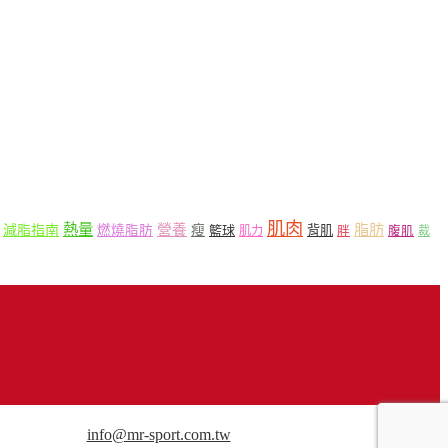
肌肉
熱量
脂肪
營養
減脂指南
燃燒脂肪
瘦
籃球
背肌
肌力
胖
腹肌
裁
用途請來信洽談。
info@mr-sport.com.tw