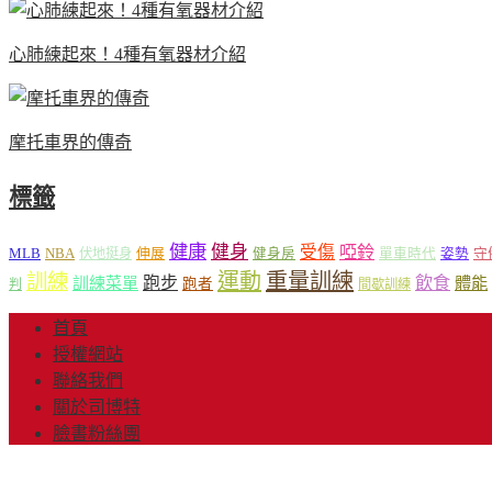
心肺練起來！4種有氧器材介紹
摩托車界的傳奇
標籤
健康
健身
受傷
啞鈴
MLB
NBA
伸展
伏地挺身
健身房
單車時代
姿勢
守
運動
重量訓練
訓練
飲食
跑步
體能
訓練菜單
跑者
判
間歇訓練
首頁
授權網站
聯絡我們
關於司博特
臉書粉絲團
© Copyright 2013-20