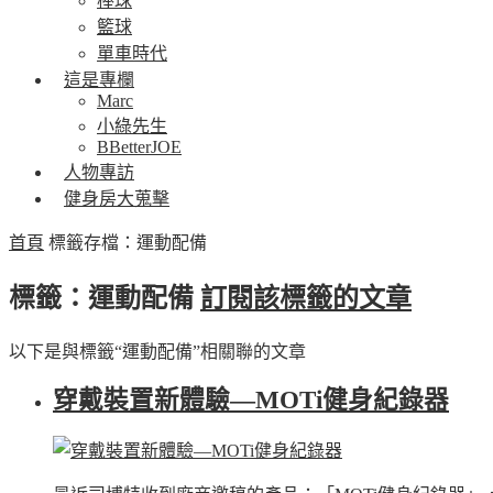
棒球
籃球
單車時代
這是專欄
Marc
小綠先生
BBetterJOE
人物專訪
健身房大蒐擊
首頁
標籤存檔：運動配備
標籤：運動配備
訂閱該標籤的文章
以下是與標籤“運動配備”相關聯的文章
穿戴裝置新體驗—MOTi健身紀錄器