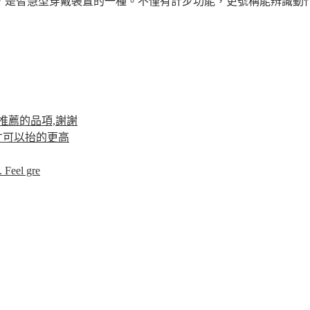
，是智慧型穿戴裝置的一種。不僅有計步功能，更號稱能辨識動作
推薦的品項,謝謝
才可以抬的更高
 Feel gre