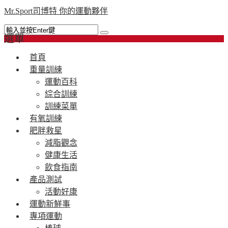
Mr.Sport司博特 你的運動夥伴
選單
首頁
重量訓練
運動百科
綜合訓練
訓練菜單
有氧訓練
肥胖救星
減脂觀念
健康生活
飲食指南
產品測試
活動好康
運動新鮮事
專項運動