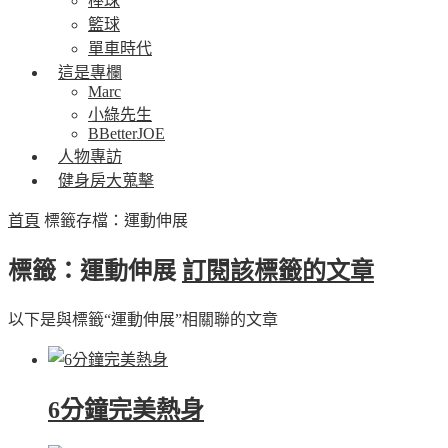
棒球
籃球
單車時代
這是專欄
Marc
小綠先生
BBetterJOE
人物專訪
健身房大蒐擊
首頁
標籤存檔：運動伸展
標籤：運動伸展
訂閱該標籤的文章
以下是與標籤“運動伸展”相關聯的文章
6分鐘完美熱身