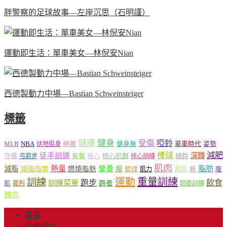
胖警察的足球故事—左岸沉思（石明謹）
運動即生活：單車美女—林倪安Nian
西德製動力中場—Bastian Schweinsteiger
標籤
健康
健身
受傷
啞鈴
MLB
NBA
伸展
伏地挺身
健身房
單車時代
姿勢
減肥
棒球
徒手訓練
深蹲
核心
核心肌群
槓鈴
守備
弓箭步
有氧
核心訓練
肌肉
熱量
脂肪
減脂
營養
減脂指南
燃燒脂肪
瘦
籃球
背肌
肌力
胖
腹
運動
重量訓練
訓練
飲食
跑步
訓練菜單
跑者
肌
裁判
間歇訓練
體能
首頁
授權網站