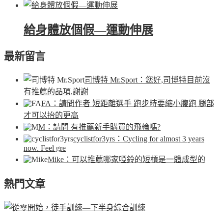
給身體放個假—運動伸展
最新留言
司博特 Mr.Sport
：您好,司博特目前沒
有推薦的品項,謝謝
FA
：請問作者 短距離選手 跑步時要縮小腹跑 腿部
才可以抬的更高
M
：請問 有推薦新手購買的飛輪嗎?
cyclistfor3yrs
：Cycling for almost 3 years
now. Feel gre
Mike
：可以推薦哪家啞鈴的短槓是一體成型的
熱門文章