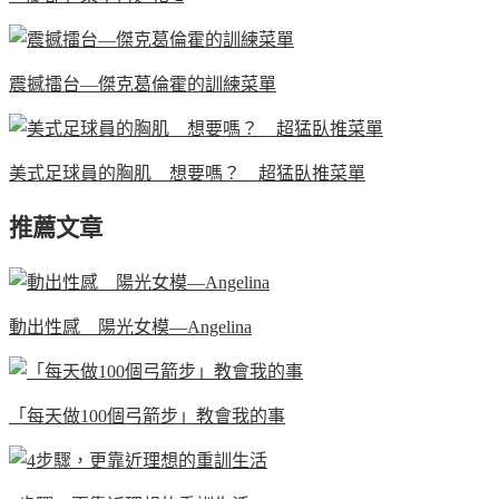
震撼擂台—傑克葛倫霍的訓練菜單
美式足球員的胸肌 想要嗎？ 超猛臥推菜單
推薦文章
動出性感 陽光女模—Angelina
「每天做100個弓箭步」教會我的事