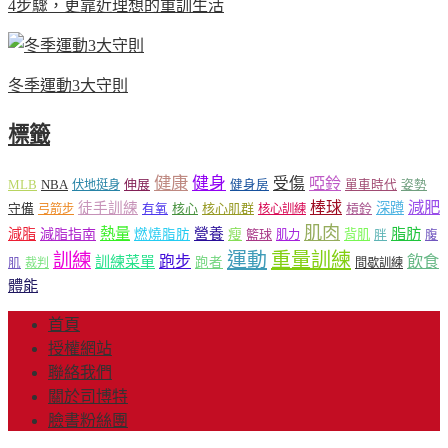
4步驟，更靠近理想的重訓生活
冬季運動3大守則
標籤
健康
健身
受傷
啞鈴
MLB
NBA
伸展
伏地挺身
健身房
單車時代
姿勢
減肥
棒球
徒手訓練
深蹲
核心
核心肌群
槓鈴
守備
弓箭步
有氧
核心訓練
肌肉
熱量
脂肪
減脂
營養
減脂指南
燃燒脂肪
瘦
籃球
背肌
肌力
胖
腹
運動
重量訓練
訓練
飲食
跑步
訓練菜單
跑者
肌
裁判
間歇訓練
體能
首頁
授權網站
聯絡我們
關於司博特
臉書粉絲團