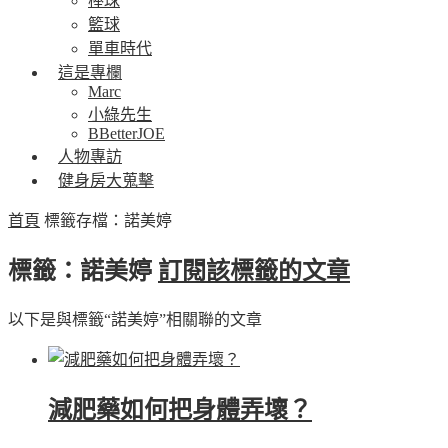
棒球
籃球
單車時代
這是專欄
Marc
小綠先生
BBetterJOE
人物專訪
健身房大蒐擊
首頁
標籤存檔：諾美婷
標籤：諾美婷
訂閱該標籤的文章
以下是與標籤“諾美婷”相關聯的文章
減肥藥如何把身體弄壞？