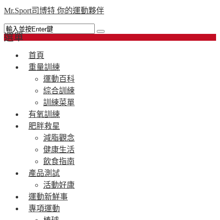
Mr.Sport司博特 你的運動夥伴
選單
首頁
重量訓練
運動百科
綜合訓練
訓練菜單
有氧訓練
肥胖救星
減脂觀念
健康生活
飲食指南
產品測試
活動好康
運動新鮮事
專項運動