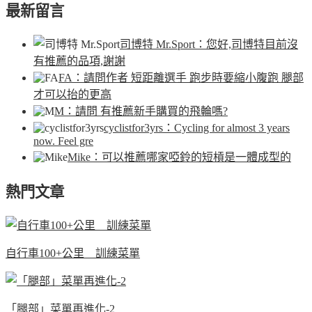
最新留言
司博特 Mr.Sport
：您好,司博特目前沒
有推薦的品項,謝謝
FA
：請問作者 短距離選手 跑步時要縮小腹跑 腿部
才可以抬的更高
M
：請問 有推薦新手購買的飛輪嗎?
cyclistfor3yrs
：Cycling for almost 3 years
now. Feel gre
Mike
：可以推薦哪家啞鈴的短槓是一體成型的
熱門文章
自行車100+公里 訓練菜單
「腿部」菜單再進化-2