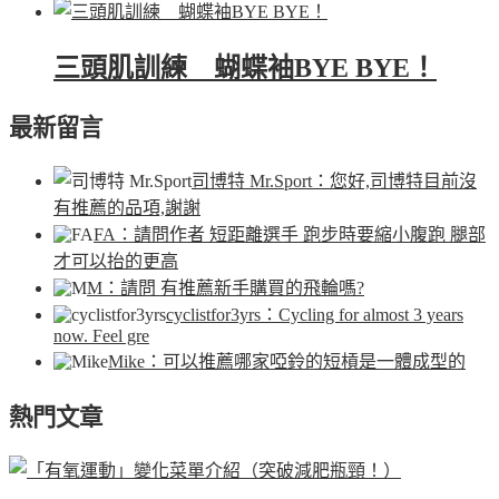
三頭肌訓練 蝴蝶袖BYE BYE！
最新留言
司博特 Mr.Sport
：您好,司博特目前沒
有推薦的品項,謝謝
FA
：請問作者 短距離選手 跑步時要縮小腹跑 腿部
才可以抬的更高
M
：請問 有推薦新手購買的飛輪嗎?
cyclistfor3yrs
：Cycling for almost 3 years
now. Feel gre
Mike
：可以推薦哪家啞鈴的短槓是一體成型的
熱門文章