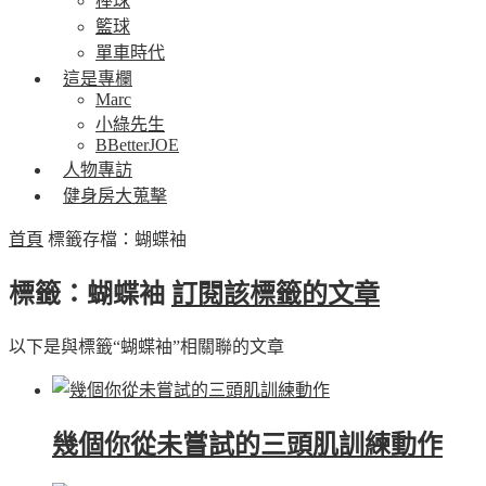
棒球
籃球
單車時代
這是專欄
Marc
小綠先生
BBetterJOE
人物專訪
健身房大蒐擊
首頁
標籤存檔：蝴蝶袖
標籤：蝴蝶袖
訂閱該標籤的文章
以下是與標籤“蝴蝶袖”相關聯的文章
幾個你從未嘗試的三頭肌訓練動作