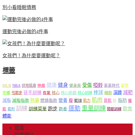
別小看睡眠債務
運動完後必做的4件事
女孩們！為什麼要運動呢？
標籤
健康
健身
受傷
啞鈴
MLB
NBA
伸展
伏地挺身
健身房
單車時代
姿勢
減肥
棒球
徒手訓練
深蹲
核心
核心肌群
槓鈴
守備
弓箭步
有氧
核心訓練
肌肉
熱量
脂肪
減脂
營養
減脂指南
燃燒脂肪
瘦
籃球
背肌
肌力
胖
腹
運動
重量訓練
訓練
飲食
跑步
訓練菜單
跑者
肌
裁判
間歇訓練
體能
首頁
授權網站