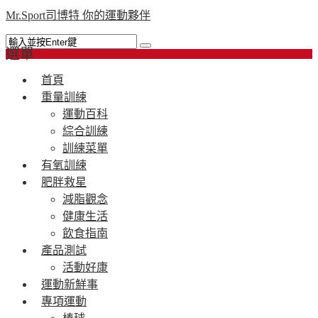
Mr.Sport司博特 你的運動夥伴
選單
首頁
重量訓練
運動百科
綜合訓練
訓練菜單
有氧訓練
肥胖救星
減脂觀念
健康生活
飲食指南
產品測試
活動好康
運動新鮮事
專項運動