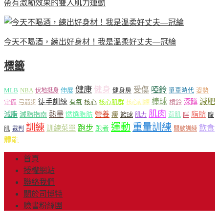
帶有激勵效果的雙人肌力運動
今天不喝酒，練出好身材！我是溫柔好丈夫—冠綸
標籤
健康
健身
受傷
啞鈴
MLB
NBA
伸展
伏地挺身
健身房
單車時代
姿勢
減肥
棒球
徒手訓練
深蹲
核心
核心肌群
槓鈴
守備
弓箭步
有氧
核心訓練
肌肉
熱量
脂肪
減脂
營養
減脂指南
燃燒脂肪
瘦
籃球
背肌
肌力
胖
腹
運動
重量訓練
訓練
飲食
跑步
訓練菜單
跑者
肌
裁判
間歇訓練
體能
首頁
授權網站
聯絡我們
關於司博特
臉書粉絲團