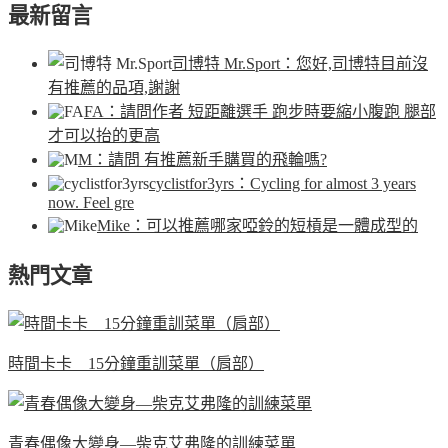
最新留言
司博特 Mr.Sport
：您好,司博特目前沒
有推薦的品項,謝謝
FA
：請問作者 短距離選手 跑步時要縮小腹跑 腿部
才可以抬的更高
M
：請問 有推薦新手購買的飛輪嗎?
cyclistfor3yrs
：Cycling for almost 3 years
now. Feel gre
Mike
：可以推薦哪家啞鈴的短槓是一體成型的
熱門文章
時間卡卡 15分鐘重訓菜單（肩部）
青春偶像大變身—柴克艾弗隆的訓練菜單