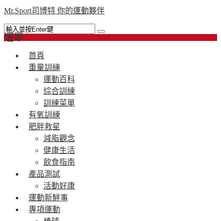
Mr.Sport司博特 你的運動夥伴
選單
首頁
重量訓練
運動百科
綜合訓練
訓練菜單
有氧訓練
肥胖救星
減脂觀念
健康生活
飲食指南
產品測試
活動好康
運動新鮮事
專項運動