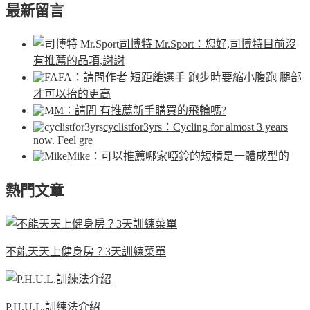
最新留言
司博特 Mr.Sport
：您好,司博特目前沒
有推薦的品項,謝謝
FA
：請問作者 短距離選手 跑步時要縮小腹跑 腿部
才可以抬的更高
M
：請問 有推薦新手購買的飛輪嗎?
cyclistfor3yrs
：Cycling for almost 3 years
now. Feel gre
Mike
：可以推薦哪家啞鈴的短槓是一體成型的
熱門文章
不能天天上健身房？3天訓練菜單
P.H.U.L.訓練法介紹