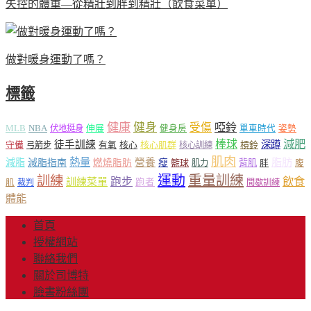
失控的體重—從精壯到胖到精壯（飲食菜單）
做對暖身運動了嗎？
標籤
健康
健身
受傷
啞鈴
MLB
NBA
伸展
伏地挺身
健身房
單車時代
姿勢
減肥
棒球
徒手訓練
深蹲
核心
核心肌群
槓鈴
守備
弓箭步
有氧
核心訓練
肌肉
熱量
脂肪
減脂
營養
減脂指南
燃燒脂肪
瘦
籃球
背肌
肌力
胖
腹
運動
重量訓練
訓練
飲食
跑步
訓練菜單
跑者
肌
裁判
間歇訓練
體能
首頁
授權網站
聯絡我們
關於司博特
臉書粉絲團