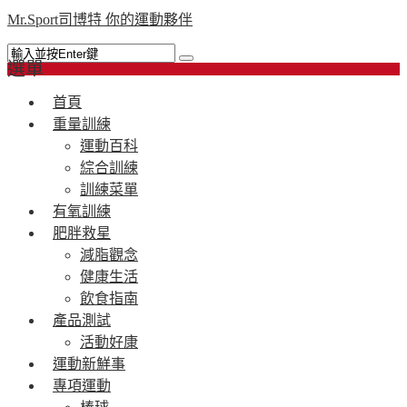
Mr.Sport司博特 你的運動夥伴
選單
首頁
重量訓練
運動百科
綜合訓練
訓練菜單
有氧訓練
肥胖救星
減脂觀念
健康生活
飲食指南
產品測試
活動好康
運動新鮮事
專項運動