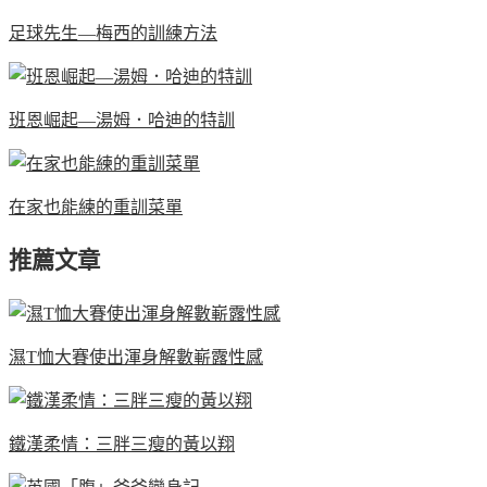
足球先生—梅西的訓練方法
班恩崛起—湯姆．哈迪的特訓
在家也能練的重訓菜單
推薦文章
濕T恤大賽使出渾身解數嶄露性感
鐵漢柔情：三胖三瘦的黃以翔