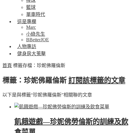
棒球
籃球
單車時代
這是專欄
Marc
小綠先生
BBetterJOE
人物專訪
健身房大蒐擊
首頁
標籤存檔：珍妮佛羅倫斯
標籤：珍妮佛羅倫斯
訂閱該標籤的文章
以下是與標籤“珍妮佛羅倫斯”相關聯的文章
飢餓遊戲—珍妮佛勞倫斯的訓練及飲
食菜單