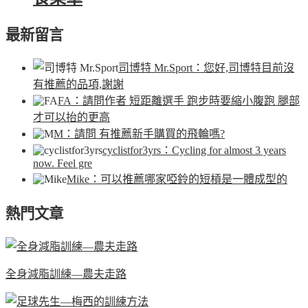
最新留言
司博特 Mr.Sport
：您好,司博特目前沒
有推薦的品項,謝謝
FA
：請問作者 短距離選手 跑步時要縮小腹跑 腿部
才可以抬的更高
M
：請問 有推薦新手購買的飛輪嗎?
cyclistfor3yrs
：Cycling for almost 3 years
now. Feel gre
Mike
：可以推薦哪家啞鈴的短槓是一體成型的
熱門文章
全身減脂訓練—農夫走路