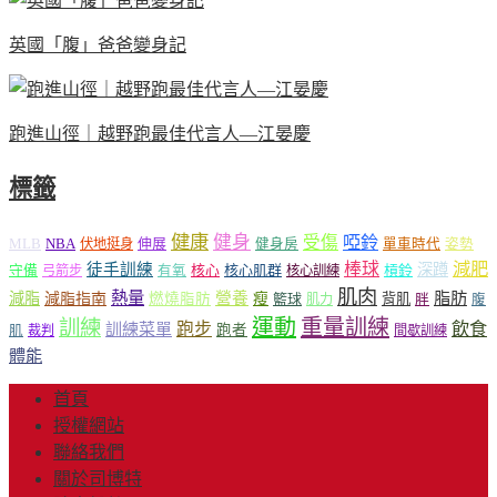
英國「腹」爸爸變身記
跑進山徑｜越野跑最佳代言人—江晏慶
標籤
健康
健身
受傷
啞鈴
MLB
NBA
伸展
伏地挺身
健身房
單車時代
姿勢
減肥
棒球
徒手訓練
深蹲
核心
核心肌群
槓鈴
守備
弓箭步
有氧
核心訓練
肌肉
熱量
脂肪
減脂
營養
減脂指南
燃燒脂肪
瘦
籃球
背肌
肌力
胖
腹
運動
重量訓練
訓練
飲食
跑步
訓練菜單
跑者
肌
裁判
間歇訓練
體能
首頁
授權網站
聯絡我們
關於司博特