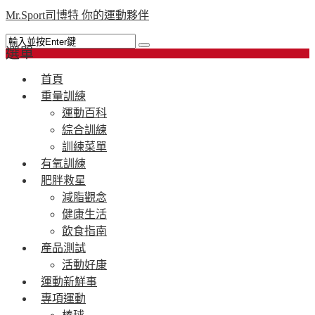
Mr.Sport司博特 你的運動夥伴
選單
首頁
重量訓練
運動百科
綜合訓練
訓練菜單
有氧訓練
肥胖救星
減脂觀念
健康生活
飲食指南
產品測試
活動好康
運動新鮮事
專項運動