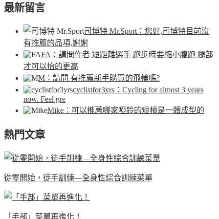
最新留言
司博特 Mr.Sport
：您好,司博特目前沒
有推薦的品項,謝謝
FA
：請問作者 短距離選手 跑步時要縮小腹跑 腿部
才可以抬的更高
M
：請問 有推薦新手購買的飛輪嗎?
cyclistfor3yrs
：Cycling for almost 3 years
now. Feel gre
Mike
：可以推薦哪家啞鈴的短槓是一體成型的
熱門文章
從零開始，徒手訓練—全身性綜合訓練菜單
「手部」菜單再進化！