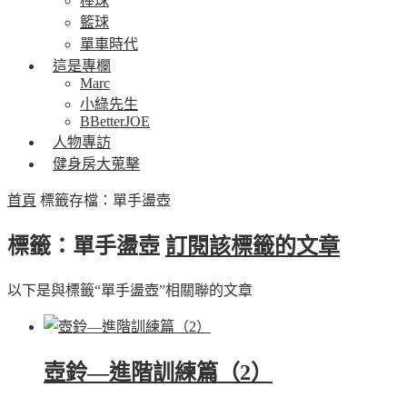
棒球
籃球
單車時代
這是專欄
Marc
小綠先生
BBetterJOE
人物專訪
健身房大蒐擊
首頁
標籤存檔：單手盪壺
標籤：單手盪壺
訂閱該標籤的文章
以下是與標籤“單手盪壺”相關聯的文章
壺鈴—進階訓練篇（2）