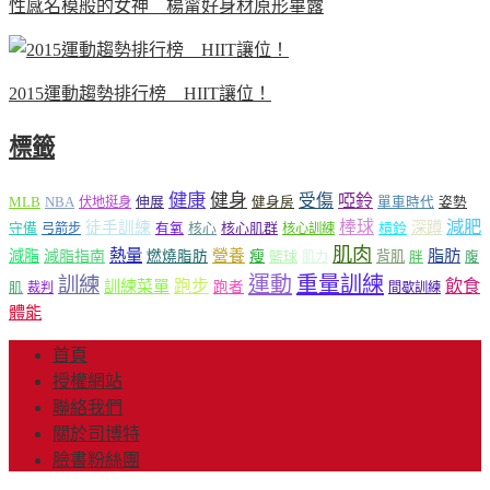
性感名模般的女神 楊甯好身材原形畢露
2015運動趨勢排行榜 HIIT讓位！
標籤
健康
健身
受傷
啞鈴
MLB
NBA
伸展
伏地挺身
健身房
單車時代
姿勢
減肥
棒球
徒手訓練
深蹲
核心
核心肌群
槓鈴
守備
弓箭步
有氧
核心訓練
肌肉
熱量
脂肪
減脂
營養
減脂指南
燃燒脂肪
瘦
籃球
背肌
肌力
胖
腹
運動
重量訓練
訓練
飲食
跑步
訓練菜單
跑者
肌
裁判
間歇訓練
體能
首頁
授權網站
聯絡我們
關於司博特
臉書粉絲團