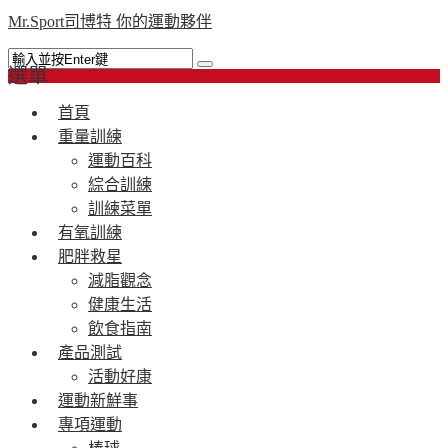
Mr.Sport司博特 你的運動夥伴
選單
首頁
重量訓練
運動百科
綜合訓練
訓練菜單
有氧訓練
肥胖救星
減脂觀念
健康生活
飲食指南
產品測試
活動好康
運動新鮮事
專項運動