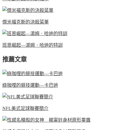
傑米福克斯的決殺菜單
班恩崛起—湯姆．哈迪的特訓
推薦文章
綠咖哩的競技運動—卡巴迪
NFL美式足球聯賽簡介