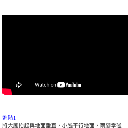
進階1
將大腿抬起與地面垂直，小腿平行地面，兩腳掌碰