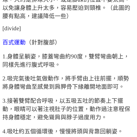
以免讓身體上升太多，容易壓迫到頸椎。（此圖的
腰有點高，建議降低一些）
[divide]
百式運動
（針對腹部）
1.身體呈躺姿，膝蓋彎曲約90度，雙臂彎曲朝上，
同樣先進行腹式呼吸。
2.吸完氣後吐氣做動作，將手臂由上往前擺，順勢
將身體彎曲至感覺到肩胛骨下緣離開地面即可。
3.接著雙臂配合呼吸，以五吸五吐的節奏上下擺
動，眼睛可以著注視肚子的位置，動作過注意程保
持身體穩定，避免聳肩與脖子過度用力。
4.吸吐約五個循環後，慢慢將頭與背靠回躺姿。