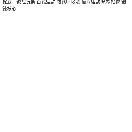
標籤：
彼拉提斯
百式運動
腹式呼吸法
貓背運動
造橋抬臀
鍛
鍊核心