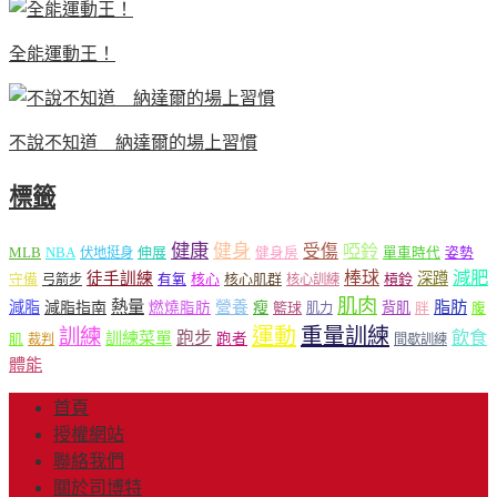
全能運動王！
不說不知道 納達爾的場上習慣
標籤
健康
健身
受傷
啞鈴
MLB
NBA
伸展
伏地挺身
健身房
單車時代
姿勢
減肥
棒球
徒手訓練
深蹲
核心
核心肌群
槓鈴
守備
弓箭步
有氧
核心訓練
肌肉
熱量
脂肪
減脂
營養
減脂指南
燃燒脂肪
瘦
籃球
背肌
肌力
胖
腹
運動
重量訓練
訓練
飲食
跑步
訓練菜單
跑者
肌
裁判
間歇訓練
體能
首頁
授權網站
聯絡我們
關於司博特