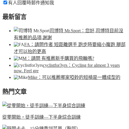
有人回覆時郵件通知我
最新留言
司博特 Mr.Sport
：您好,司博特目前沒
有推薦的品項,謝謝
FA
：請問作者 短距離選手 跑步時要縮小腹跑 腿部
才可以抬的更高
M
：請問 有推薦新手購買的飛輪嗎?
cyclistfor3yrs
：Cycling for almost 3 years
now. Feel gre
Mike
：可以推薦哪家啞鈴的短槓是一體成型的
熱門文章
從零開始，徒手訓練—下半身綜合訓練