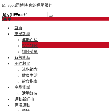
Mr.Sport司博特 你的運動夥伴
選單
首頁
重量訓練
運動百科
綜合訓練
訓練菜單
有氧訓練
肥胖救星
減脂觀念
健康生活
飲食指南
產品測試
活動好康
運動新鮮事
專項運動