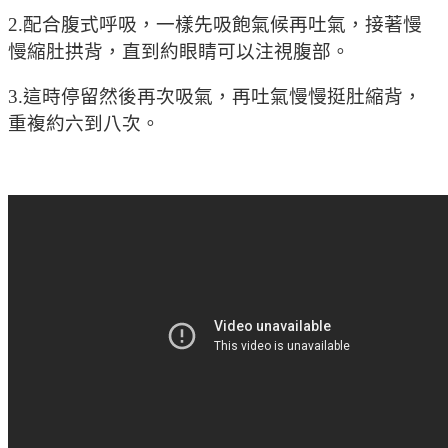
2.配合腹式呼吸，一樣先吸飽氣候再吐氣，接著慢
慢縮肚拱背，直到約眼睛可以注視腹部。
3.這時停留然後再次吸氣，再吐氣慢慢挺肚縮背，
重複約六到八次。