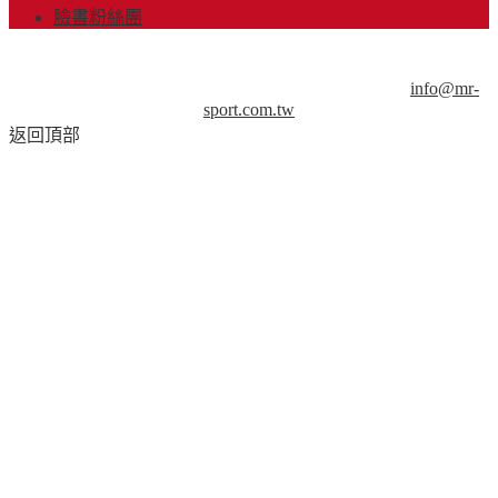
臉書粉絲團
© Copyright 2013-2018 Mr.Sport 司博特 著作權所有，請勿抄
襲，請務必來信取得授權！商業用途請來信洽談。
info@mr-
sport.com.tw
返回頂部