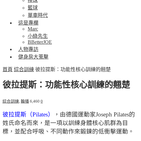
棒球
籃球
單車時代
這是專欄
Marc
小綠先生
BBetterJOE
人物專訪
健身房大蒐擊
首頁
綜合訓練
彼拉提斯：功能性核心訓練的翹楚
彼拉提斯：功能性核心訓練的翹楚
綜合訓練
,
輪播
6,460
0
彼拉提斯（Pilates）
，由德國運動家Joseph Pilates的
姓氏命名而來，是一項以訓練身體核心肌群為目
標，並配合呼吸、不同動作來鍛鍊的低衝擊運動。