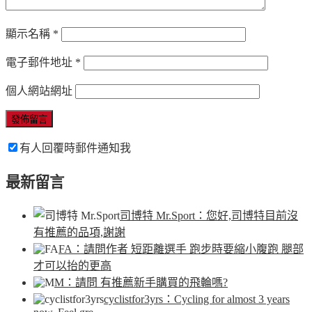
顯示名稱
*
電子郵件地址
*
個人網站網址
有人回覆時郵件通知我
最新留言
司博特 Mr.Sport
：您好,司博特目前沒
有推薦的品項,謝謝
FA
：請問作者 短距離選手 跑步時要縮小腹跑 腿部
才可以抬的更高
M
：請問 有推薦新手購買的飛輪嗎?
cyclistfor3yrs
：Cycling for almost 3 years