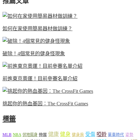
推薦文章
如何在家使用簡易器材做訓練？
破除！4個常見的健身怪現象
前進東京奧運！目前參賽名單介紹
挑起你的熱血基因：The CrossFit Games
標籤
健康
健身
受傷
啞鈴
MLB
NBA
伸展
伏地挺身
健身房
單車時代
姿勢