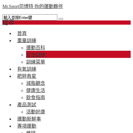
Mr.Sport司博特 你的運動夥伴
選單
首頁
重量訓練
運動百科
綜合訓練
訓練菜單
有氧訓練
肥胖救星
減脂觀念
健康生活
飲食指南
產品測試
活動好康
運動新鮮事
專項運動