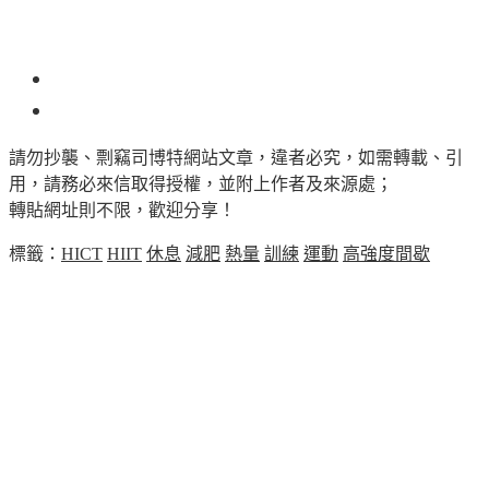
77
請勿抄襲、剽竊司博特網站文章，違者必究，如需轉載、引
用，請務必來信取得授權，並附上作者及來源處；
轉貼網址則不限，歡迎分享！
標籤：
HICT
HIIT
休息
減肥
熱量
訓練
運動
高強度間歇