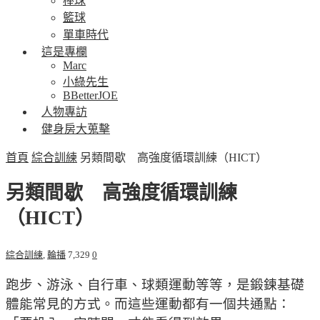
棒球
籃球
單車時代
這是專欄
Marc
小綠先生
BBetterJOE
人物專訪
健身房大蒐擊
首頁
綜合訓練
另類間歇 高強度循環訓練（HICT）
另類間歇 高強度循環訓練
（HICT）
綜合訓練
,
輪播
7,329
0
跑步、游泳、自行車、球類運動等等，是鍛鍊基礎
體能常見的方式。而這些運動都有一個共通點：