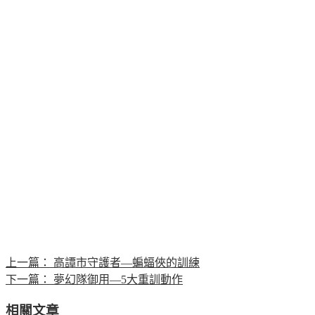
上一篇：
高譚市守護者—蝙蝠俠的訓練
下一篇：
夢幻隊御用—5大重訓動作
相關文章