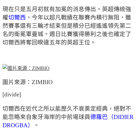
現在只是五月初就有加冕的消息傳出。英超傳統強
權
切爾西
，今年以超凡戰績在聯賽內橫行無阻，雖
然賽事還有三輪才結束但是積分已經遙遙領先第二
名的衛冕軍曼城。週日比賽獲得勝利之後也確定了
切爾西將奪回睽違五年的英超王位。
圖片來源：ZIMBIO
[divide]
切爾西在近代之所以能歷久不衰奠定經典，絕對不
能忽略來自象牙海岸的中前場球員
德羅巴（DIDIER
DROGBA）
。