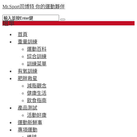
Mr.Sport司博特 你的運動夥伴
選單
首頁
重量訓練
運動百科
綜合訓練
訓練菜單
有氧訓練
肥胖救星
減脂觀念
健康生活
飲食指南
產品測試
活動好康
運動新鮮事
專項運動