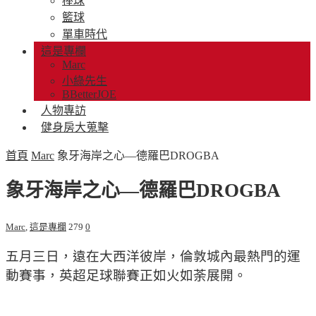
棒球
籃球
單車時代
這是專欄
Marc
小綠先生
BBetterJOE
人物專訪
健身房大蒐擊
首頁
Marc
象牙海岸之心—德羅巴DROGBA
象牙海岸之心—德羅巴DROGBA
Marc
,
這是專欄
279
0
五月三日，遠在大西洋彼岸，倫敦城內最熱門的運
動賽事，英超足球聯賽正如火如荼展開。