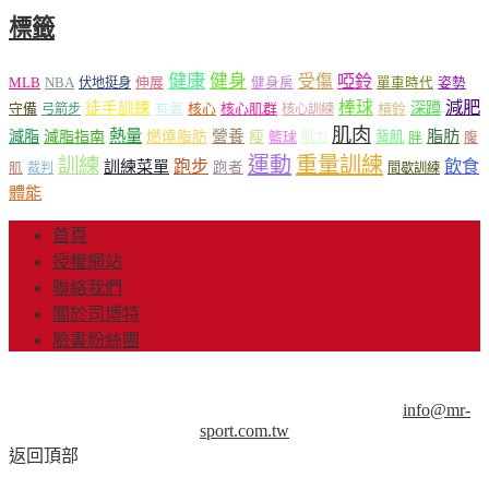
標籤
健康
健身
受傷
啞鈴
MLB
NBA
伸展
伏地挺身
健身房
單車時代
姿勢
減肥
棒球
徒手訓練
深蹲
核心
核心肌群
槓鈴
守備
弓箭步
有氧
核心訓練
肌肉
熱量
脂肪
減脂
營養
減脂指南
燃燒脂肪
瘦
籃球
背肌
肌力
胖
腹
運動
重量訓練
訓練
飲食
跑步
訓練菜單
跑者
肌
裁判
間歇訓練
體能
首頁
授權網站
聯絡我們
關於司博特
臉書粉絲團
© Copyright 2013-2018 Mr.Sport 司博特 著作權所有，請勿抄
襲，請務必來信取得授權！商業用途請來信洽談。
info@mr-
sport.com.tw
返回頂部