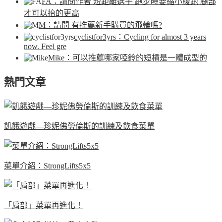
FA
：請問作者 短距離選手 跑步時要縮小腹跑 腿部
才可以抬的更高
M
：請問 有推薦新手購買的飛輪嗎?
cyclistfor3yrs
：Cycling for almost 3 years
now. Feel gre
Mike
：可以推薦哪家啞鈴的短槓是一體成型的
熱門文章
飢餓遊戲—珍妮佛勞倫斯的訓練及飲食菜單
菜單介紹：StrongLifts5x5
「肩部」菜單再進化！