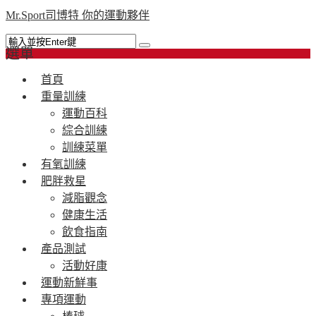
Mr.Sport司博特 你的運動夥伴
選單
首頁
重量訓練
運動百科
綜合訓練
訓練菜單
有氧訓練
肥胖救星
減脂觀念
健康生活
飲食指南
產品測試
活動好康
運動新鮮事
專項運動