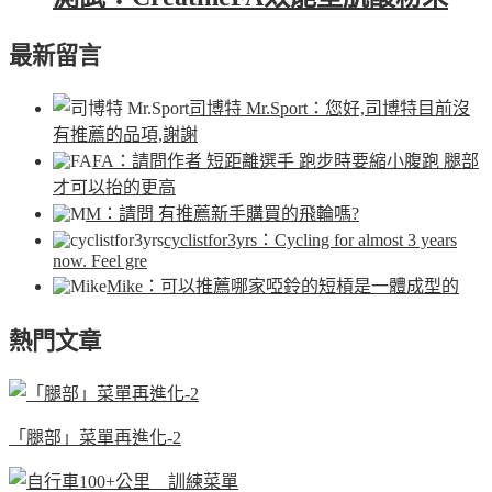
最新留言
司博特 Mr.Sport
：您好,司博特目前沒
有推薦的品項,謝謝
FA
：請問作者 短距離選手 跑步時要縮小腹跑 腿部
才可以抬的更高
M
：請問 有推薦新手購買的飛輪嗎?
cyclistfor3yrs
：Cycling for almost 3 years
now. Feel gre
Mike
：可以推薦哪家啞鈴的短槓是一體成型的
熱門文章
「腿部」菜單再進化-2