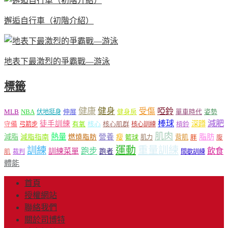
邂逅自行車（初階介紹）
地表下最激烈的爭霸戰—游泳
標籤
健康
健身
受傷
啞鈴
MLB
NBA
伸展
伏地挺身
健身房
單車時代
姿勢
減肥
棒球
徒手訓練
深蹲
核心
核心肌群
槓鈴
守備
弓箭步
有氧
核心訓練
肌肉
熱量
脂肪
減脂
營養
減脂指南
燃燒脂肪
瘦
籃球
背肌
肌力
胖
腹
運動
重量訓練
訓練
飲食
跑步
訓練菜單
跑者
肌
裁判
間歇訓練
體能
首頁
授權網站
聯絡我們
關於司博特