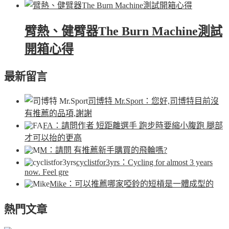
臂熱、健臂器The Burn Machine測試
開箱心得
最新留言
司博特 Mr.Sport
：您好,司博特目前沒
有推薦的品項,謝謝
FA
：請問作者 短距離選手 跑步時要縮小腹跑 腿部
才可以抬的更高
M
：請問 有推薦新手購買的飛輪嗎?
cyclistfor3yrs
：Cycling for almost 3 years
now. Feel gre
Mike
：可以推薦哪家啞鈴的短槓是一體成型的
熱門文章