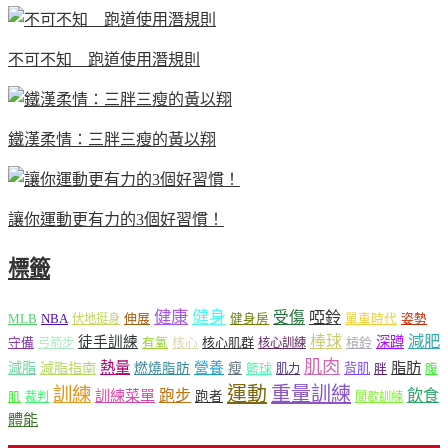
不可不知 跑道使用潛規則
鐵漢柔情：三胖三瘦的黃以翔
讓你運動更有力的3個好習慣！
標籤
健康
健身
受傷
啞鈴
MLB
NBA
伸展
伏地挺身
健身房
單車時代
姿勢
減肥
棒球
徒手訓練
深蹲
核心
核心肌群
槓鈴
守備
弓箭步
有氧
核心訓練
肌肉
熱量
脂肪
減脂
營養
減脂指南
燃燒脂肪
瘦
籃球
背肌
肌力
胖
腹
運動
重量訓練
訓練
飲食
跑步
訓練菜單
跑者
肌
裁判
間歇訓練
體能