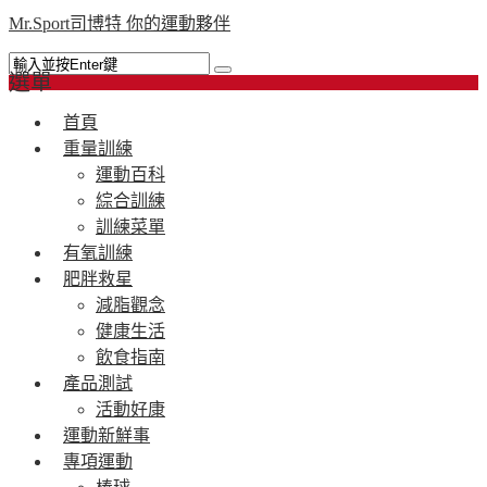
Mr.Sport司博特 你的運動夥伴
選單
首頁
重量訓練
運動百科
綜合訓練
訓練菜單
有氧訓練
肥胖救星
減脂觀念
健康生活
飲食指南
產品測試
活動好康
運動新鮮事
專項運動