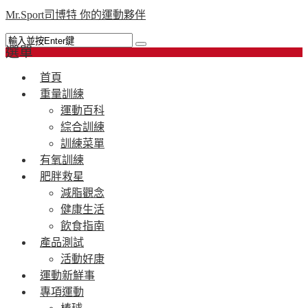
Mr.Sport司博特 你的運動夥伴
選單
首頁
重量訓練
運動百科
綜合訓練
訓練菜單
有氧訓練
肥胖救星
減脂觀念
健康生活
飲食指南
產品測試
活動好康
運動新鮮事
專項運動