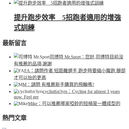
提升跑步效率 5招跑者適用的增強
式訓練
最新留言
司博特 Mr.Sport
：您好,司博特目前沒
有推薦的品項,謝謝
FA
：請問作者 短距離選手 跑步時要縮小腹跑 腿部
才可以抬的更高
M
：請問 有推薦新手購買的飛輪嗎?
cyclistfor3yrs
：Cycling for almost 3 years
now. Feel gre
Mike
：可以推薦哪家啞鈴的短槓是一體成型的
熱門文章