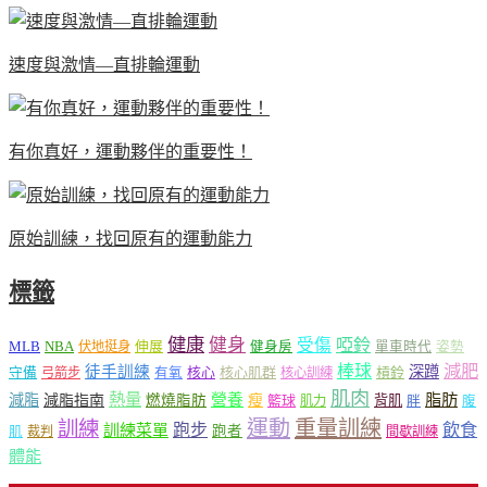
速度與激情—直排輪運動
有你真好，運動夥伴的重要性！
原始訓練，找回原有的運動能力
標籤
健康
健身
受傷
啞鈴
MLB
NBA
伸展
伏地挺身
健身房
單車時代
姿勢
減肥
棒球
徒手訓練
深蹲
核心
核心肌群
槓鈴
守備
弓箭步
有氧
核心訓練
肌肉
熱量
脂肪
減脂
營養
減脂指南
燃燒脂肪
瘦
籃球
背肌
肌力
胖
腹
運動
重量訓練
訓練
飲食
跑步
訓練菜單
跑者
肌
裁判
間歇訓練
體能