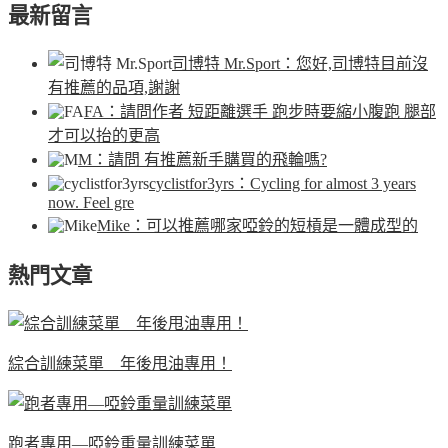
最新留言
司博特 Mr.Sport
：您好,司博特目前沒
有推薦的品項,謝謝
FA
：請問作者 短距離選手 跑步時要縮小腹跑 腿部
才可以抬的更高
M
：請問 有推薦新手購買的飛輪嗎?
cyclistfor3yrs
：Cycling for almost 3 years
now. Feel gre
Mike
：可以推薦哪家啞鈴的短槓是一體成型的
熱門文章
綜合訓練菜單 年後甩油專用！
跑者專用—啞鈴重量訓練菜單