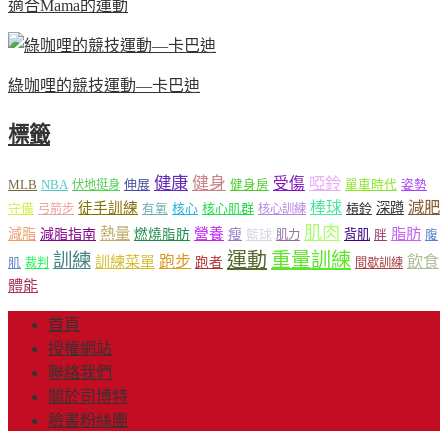
適合Mama的運動
綠咖哩的競技運動—卡巴迪
標籤
健康
健身
受傷
啞鈴
MLB
NBA
伸展
伏地挺身
健身房
單車時代
姿勢
減肥
棒球
徒手訓練
深蹲
核心
核心肌群
槓鈴
守備
弓箭步
有氧
核心訓練
肌肉
熱量
脂肪
減脂
營養
減脂指南
燃燒脂肪
瘦
籃球
背肌
肌力
胖
腹
運動
重量訓練
訓練
飲食
跑步
訓練菜單
跑者
肌
裁判
間歇訓練
體能
首頁
授權網站
聯絡我們
關於司博特
臉書粉絲團