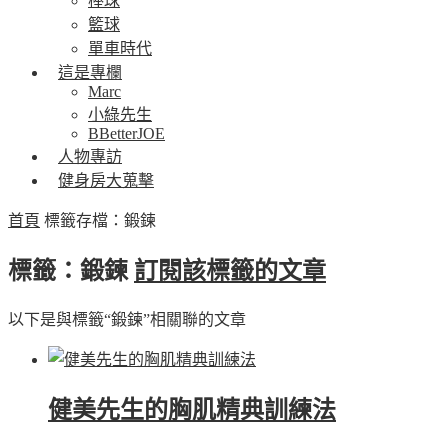
棒球
籃球
單車時代
這是專欄
Marc
小綠先生
BBetterJOE
人物專訪
健身房大蒐擊
首頁
標籤存檔：鍛鍊
標籤：鍛鍊
訂閱該標籤的文章
以下是與標籤“鍛鍊”相關聯的文章
健美先生的胸肌精典訓練法