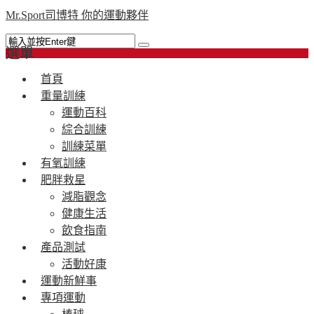
Mr.Sport司博特 你的運動夥伴
選單
首頁
重量訓練
運動百科
綜合訓練
訓練菜單
有氧訓練
肥胖救星
減脂觀念
健康生活
飲食指南
產品測試
活動好康
運動新鮮事
專項運動