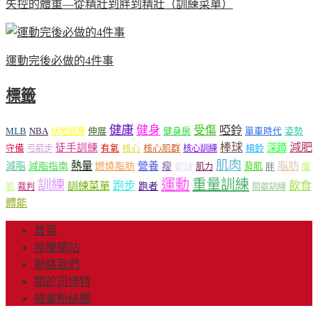
失控的體重—從精壯到胖到精壯（訓練菜單）
運動完後必做的4件事
標籤
健康
健身
受傷
啞鈴
MLB
NBA
伸展
伏地挺身
健身房
單車時代
姿勢
減肥
棒球
徒手訓練
深蹲
核心
核心肌群
槓鈴
守備
弓箭步
有氧
核心訓練
肌肉
熱量
脂肪
減脂
營養
減脂指南
燃燒脂肪
瘦
籃球
背肌
肌力
胖
腹
運動
重量訓練
訓練
飲食
跑步
訓練菜單
跑者
肌
裁判
間歇訓練
體能
首頁
授權網站
聯絡我們
關於司博特
臉書粉絲團