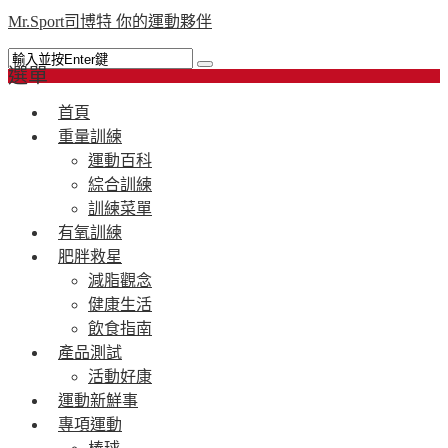
Mr.Sport司博特 你的運動夥伴
選單
首頁
重量訓練
運動百科
綜合訓練
訓練菜單
有氧訓練
肥胖救星
減脂觀念
健康生活
飲食指南
產品測試
活動好康
運動新鮮事
專項運動