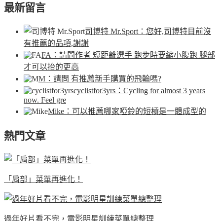
最新留言
司博特 Mr.Sport
：您好,司博特目前沒
有推薦的品項,謝謝
FA
：請問作者 短距離選手 跑步時要縮小腹跑 腿部
才可以抬的更高
M
：請問 有推薦新手購買的飛輪嗎?
cyclistfor3yrs
：Cycling for almost 3 years
now. Feel gre
Mike
：可以推薦哪家啞鈴的短槓是一體成型的
熱門文章
「肩部」菜單再進化！
過年好片看不完，電影明星訓練菜單總整理