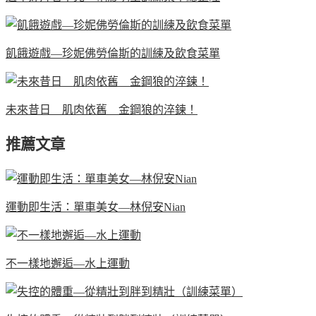
飢餓遊戲—珍妮佛勞倫斯的訓練及飲食菜單
未來昔日 肌肉依舊 金鋼狼的淬鍊！
推薦文章
運動即生活：單車美女—林倪安Nian
不一樣地邂逅—水上運動