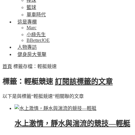
棒球
籃球
單車時代
這是專欄
Marc
小綠先生
BBetterJOE
人物專訪
健身房大蒐擊
首頁
標籤存檔：輕艇競速
標籤：輕艇競速
訂閱該標籤的文章
以下是與標籤“輕艇競速”相關聯的文章
水上激情，靜水與湍流的競技—輕艇