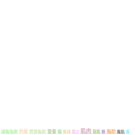
肌肉
熱量
脂肪
營養
減脂指南
燃燒脂肪
瘦
籃球
背肌
肌力
胖
腹肌
裁