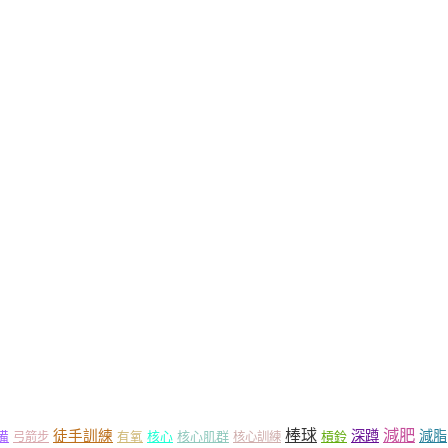
減肥
棒球
徒手訓練
深蹲
減脂
核心
核心肌群
槓鈴
備
弓箭步
有氧
核心訓練