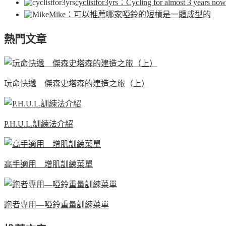
cyclistfor3yrs
：Cycling for almost 3 years now.
Mike
：可以推薦哪家啞鈴的短槓是一體成型的
熱門文章
玩命快遞 傑森史塔森的建造之旅（上）
P.H.U.L.訓練法介紹
高手適用 增肌訓練菜單
跑者專用—啞鈴重量訓練菜單