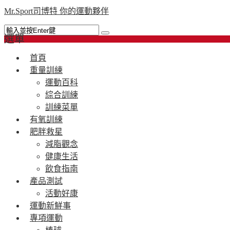
Mr.Sport司博特 你的運動夥伴
選單
首頁
重量訓練
運動百科
綜合訓練
訓練菜單
有氧訓練
肥胖救星
減脂觀念
健康生活
飲食指南
產品測試
活動好康
運動新鮮事
專項運動