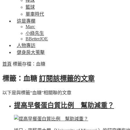
棒球
籃球
單車時代
這是專欄
Marc
小綠先生
BBetterJOE
人物專訪
健身房大蒐擊
首頁
標籤存檔：血糖
標籤：血糖
訂閱該標籤的文章
以下是與標籤“血糖”相關聯的文章
提高早餐蛋白質比例 幫助減重？