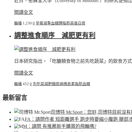
近日，密蘇里大學（University of Missouri
閱讀全文
輪播
1,230
0
早餐
減重
血糖
體脂肪
高蛋白質
調整進食順序 減肥更有利
日本研究指出，「吃醣類食物之前先吃蔬菜」的飲食方式
閱讀全文
輪播
452
0
先吃菜
減肥
糖尿病
胰島素
脂肪
血糖
最新留言
司博特 Mr.Sport
：您好,司博特目前沒有
FA
：請問作者 短距離選手 跑步時要縮小腹跑 腿部
M
：請問 有推薦新手購買的飛輪嗎?