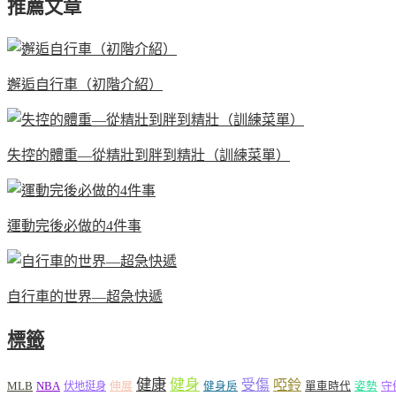
推薦文章
邂逅自行車（初階介紹）
失控的體重—從精壯到胖到精壯（訓練菜單）
運動完後必做的4件事
自行車的世界—超急快遞
標籤
健康
健身
受傷
啞鈴
MLB
NBA
伸展
伏地挺身
健身房
單車時代
姿勢
守