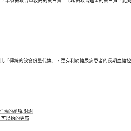
 ）的研究便指出，早餐攝取含量較高的蛋白質，比起攝取普通量的蛋白質，
比「傳統的飲食份量代換」，更有利於糖尿病患者的長期血糖控制
推薦的品項,謝謝
才可以抬的更高