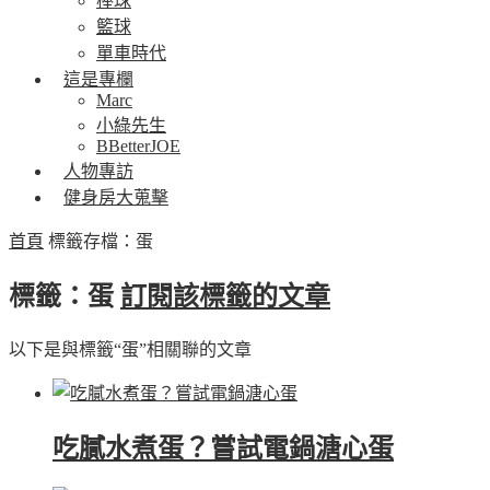
棒球
籃球
單車時代
這是專欄
Marc
小綠先生
BBetterJOE
人物專訪
健身房大蒐擊
首頁
標籤存檔：蛋
標籤：蛋
訂閱該標籤的文章
以下是與標籤“蛋”相關聯的文章
吃膩水煮蛋？嘗試電鍋溏心蛋