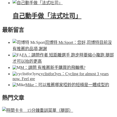
自己動手做「法式吐司」
最新留言
司博特 Mr.Sport
：您好,司博特目前沒
有推薦的品項,謝謝
FA
：請問作者 短距離選手 跑步時要縮小腹跑 腿部
才可以抬的更高
M
：請問 有推薦新手購買的飛輪嗎?
cyclistfor3yrs
：Cycling for almost 3 years
now. Feel gre
Mike
：可以推薦哪家啞鈴的短槓是一體成型的
熱門文章