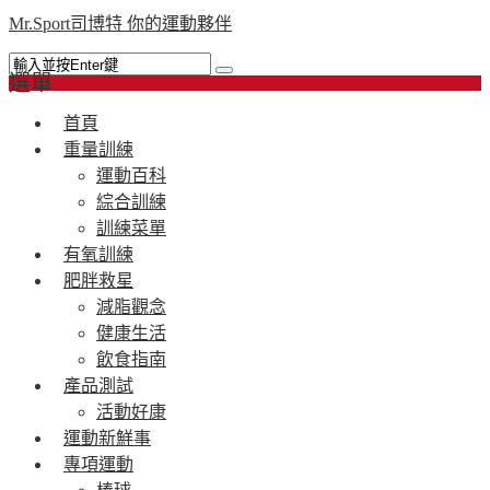
Mr.Sport司博特 你的運動夥伴
選單
首頁
重量訓練
運動百科
綜合訓練
訓練菜單
有氧訓練
肥胖救星
減脂觀念
健康生活
飲食指南
產品測試
活動好康
運動新鮮事
專項運動