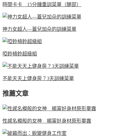
時間卡卡 15分鐘重訓菜單（腿部）
神力女超人—蓋兒加朵的訓練菜單
啞鈴槓鈴超級組
不能天天上健身房？3天訓練菜單
推薦文章
性感名模般的女神 楊甯好身材原形畢露