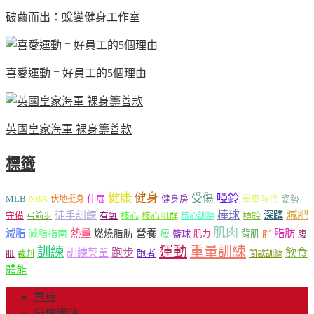
破繭而出：蛻變健身工作室
喜愛運動 = 好員工的5個理由
英國皇家海軍 裸身籌善款
標籤
健康
健身
受傷
啞鈴
MLB
NBA
伸展
伏地挺身
健身房
單車時代
姿勢
減肥
棒球
徒手訓練
深蹲
核心
核心肌群
槓鈴
守備
弓箭步
有氧
核心訓練
肌肉
熱量
脂肪
減脂
營養
減脂指南
燃燒脂肪
瘦
籃球
背肌
肌力
胖
腹
運動
重量訓練
訓練
飲食
跑步
訓練菜單
跑者
肌
裁判
間歇訓練
體能
首頁
授權網站