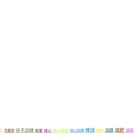
減肥
棒球
徒手訓練
深蹲
減脂
核心
核心肌群
槓鈴
備
弓箭步
有氧
核心訓練