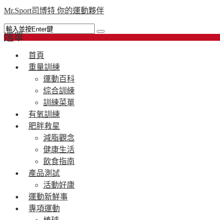
Mr.Sport司博特 你的運動夥伴
選單
首頁
重量訓練
運動百科
綜合訓練
訓練菜單
有氧訓練
肥胖救星
減脂觀念
健康生活
飲食指南
產品測試
活動好康
運動新鮮事
專項運動