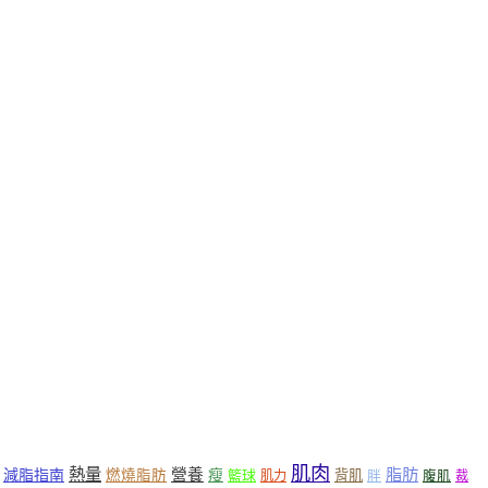
肌肉
熱量
脂肪
營養
減脂指南
燃燒脂肪
瘦
籃球
背肌
肌力
胖
腹肌
裁