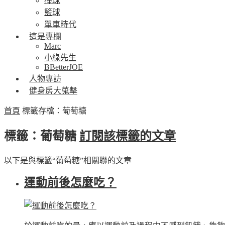
棒球
籃球
單車時代
這是專欄
Marc
小綠先生
BBetterJOE
人物專訪
健身房大蒐擊
首頁
標籤存檔：葡萄糖
標籤：葡萄糖
訂閱該標籤的文章
以下是與標籤“葡萄糖”相關聯的文章
運動前後怎麼吃？