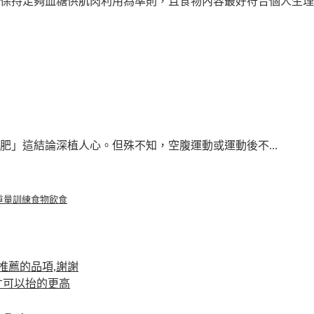
保持足夠血糖供肌肉利用為準則，且食物內容最好符合個人生理需
」這結論深植人心。但殊不知，空腹運動或運動後不...
重量訓練
食物
飲食
推薦的品項,謝謝
才可以抬的更高