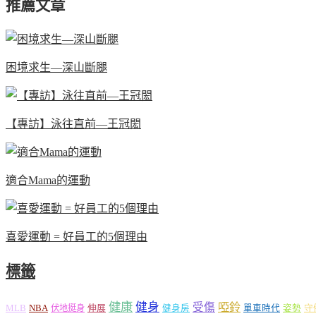
推薦文章
困境求生—深山斷腿
【專訪】泳往直前—王冠閎
適合Mama的運動
喜愛運動 = 好員工的5個理由
標籤
健康
健身
受傷
啞鈴
MLB
NBA
伸展
伏地挺身
健身房
單車時代
姿勢
守