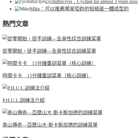
cyclistfor3yrs
：Cycling for almost 3 years now.
Mike
：可以推薦哪家啞鈴的短槓是一體成型的
熱門文章
從零開始，徒手訓練—全身性綜合訓練菜單
時間卡卡 15分鐘重訓菜單（核心訓練）
P.H.U.L.訓練法介紹
泰山傳奇—亞歷山大·斯卡斯加德的訓練菜單