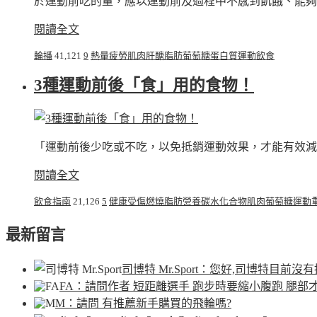
於運動前吃的量，應以運動前及過程中不感到飢餓、能夠
閱讀全文
輪播
41,121
9
熱量
疲勞
肌肉
肝醣
脂肪
葡萄糖
蛋白質
運動
飲食
3種運動前後「食」用的食物！
「運動前後少吃或不吃，以免抵銷運動效果，才能有效減肥
閱讀全文
飲食指南
21,126
5
健康
受傷
燃燒脂肪
營養
碳水化合物
肌肉
葡萄糖
運動
最新留言
司博特 Mr.Sport
：您好,司博特目前沒有
FA
：請問作者 短距離選手 跑步時要縮小腹跑 腿部
M
：請問 有推薦新手購買的飛輪嗎?