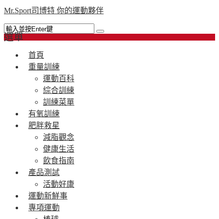
Mr.Sport司博特 你的運動夥伴
選單
首頁
重量訓練
運動百科
綜合訓練
訓練菜單
有氧訓練
肥胖救星
減脂觀念
健康生活
飲食指南
產品測試
活動好康
運動新鮮事
專項運動