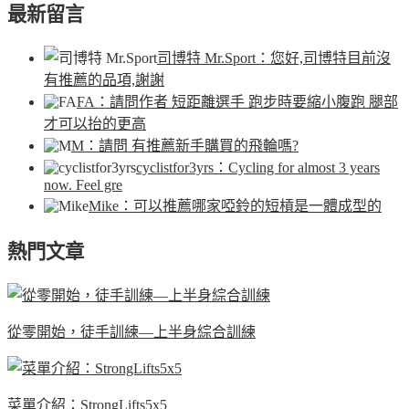
最新留言
司博特 Mr.Sport
：您好,司博特目前沒
有推薦的品項,謝謝
FA
：請問作者 短距離選手 跑步時要縮小腹跑 腿部
才可以抬的更高
M
：請問 有推薦新手購買的飛輪嗎?
cyclistfor3yrs
：Cycling for almost 3 years
now. Feel gre
Mike
：可以推薦哪家啞鈴的短槓是一體成型的
熱門文章
從零開始，徒手訓練—上半身綜合訓練
菜單介紹：StrongLifts5x5