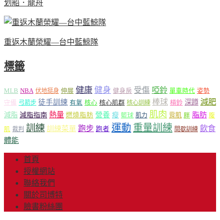
划船．龍舟
重返木蘭榮耀—台中藍鯨隊
標籤
健康
健身
受傷
啞鈴
MLB
NBA
伸展
伏地挺身
健身房
單車時代
姿勢
減肥
棒球
徒手訓練
深蹲
核心
核心肌群
槓鈴
守備
弓箭步
有氧
核心訓練
肌肉
熱量
脂肪
減脂
營養
減脂指南
燃燒脂肪
瘦
籃球
背肌
肌力
胖
腹
運動
重量訓練
訓練
飲食
跑步
訓練菜單
跑者
肌
裁判
間歇訓練
體能
首頁
授權網站
聯絡我們
關於司博特
臉書粉絲團