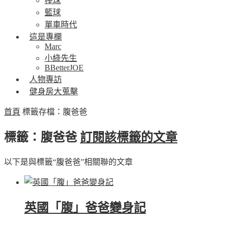
棒球
籃球
單車時代
這是專欄
Marc
小綠先生
BBetterJOE
人物專訪
健身房大蒐擊
首頁
標籤存檔：腹爸爸
標籤：腹爸爸
訂閱該標籤的文章
以下是與標籤“腹爸爸”相關聯的文章
英國「腹」爸爸變身記