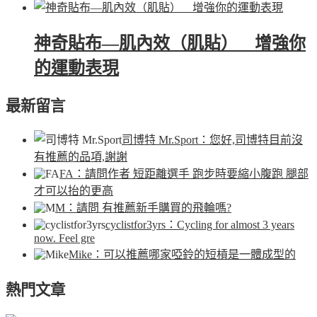
神奇貼布—肌內效（肌貼） 增強你
的運動表現
最新留言
司博特 Mr.Sport
：您好,司博特目前沒
有推薦的品項,謝謝
FA
：請問作者 短距離選手 跑步時要縮小腹跑 腿部
才可以抬的更高
M
：請問 有推薦新手購買的飛輪嗎?
cyclistfor3yrs
：Cycling for almost 3 years
now. Feel gre
Mike
：可以推薦哪家啞鈴的短槓是一體成型的
熱門文章