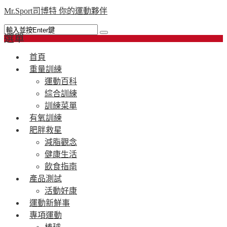
Mr.Sport司博特 你的運動夥伴
選單
首頁
重量訓練
運動百科
綜合訓練
訓練菜單
有氧訓練
肥胖救星
減脂觀念
健康生活
飲食指南
產品測試
活動好康
運動新鮮事
專項運動