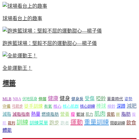
球場看台上的趣事
跑進籃球場：堅毅不屈的運動甜心—楊子儀
全能運動王！
標籤
健康
健身
受傷
啞鈴
MLB
NBA
伸展
伏地挺身
健身房
單車時代
姿勢
減肥
棒球
徒手訓練
深蹲
核心
核心肌群
槓鈴
守備
弓箭步
有氧
核心訓練
肌肉
熱量
脂肪
減脂
營養
減脂指南
燃燒脂肪
瘦
籃球
背肌
肌力
胖
腹
運動
重量訓練
訓練
飲食
跑步
訓練菜單
跑者
肌
裁判
間歇訓練
體能