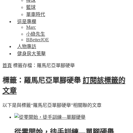
棒球
籃球
單車時代
這是專欄
Marc
小綠先生
BBetterJOE
人物專訪
健身房大蒐擊
首頁
標籤存檔：羅馬尼亞單腳硬舉
標籤：羅馬尼亞單腳硬舉
訂閱該標籤的
文章
以下是與標籤“羅馬尼亞單腳硬舉”相關聯的文章
從零開始，徒手訓練—單腳硬舉