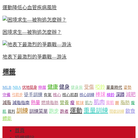
運動降低心血管疾病風險
困境求生—被狗追怎麼辦？
地表下最激烈的爭霸戰—游泳
標籤
健康
健身
受傷
啞鈴
MLB
NBA
伸展
伏地挺身
健身房
單車時代
姿勢
減肥
棒球
徒手訓練
深蹲
核心
核心肌群
槓鈴
守備
弓箭步
有氧
核心訓練
肌肉
熱量
脂肪
減脂
營養
減脂指南
燃燒脂肪
瘦
籃球
背肌
肌力
胖
腹
運動
重量訓練
訓練
飲食
跑步
訓練菜單
跑者
肌
裁判
間歇訓練
體能
首頁
授權網站