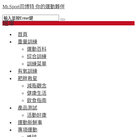
Mr.Sport司博特 你的運動夥伴
選單
首頁
重量訓練
運動百科
綜合訓練
訓練菜單
有氧訓練
肥胖救星
減脂觀念
健康生活
飲食指南
產品測試
活動好康
運動新鮮事
專項運動