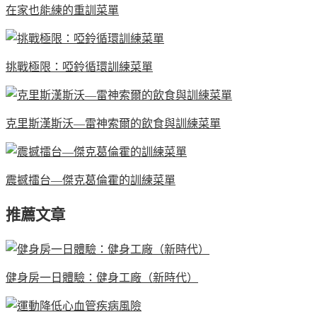
在家也能練的重訓菜單
挑戰極限：啞鈴循環訓練菜單
克里斯漢斯沃—雷神索爾的飲食與訓練菜單
震撼擂台—傑克葛倫霍的訓練菜單
推薦文章
健身房一日體驗：健身工廠（新時代）