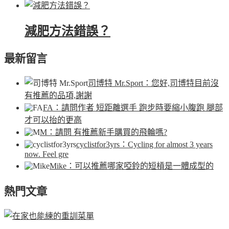
減肥方法錯誤？
最新留言
司博特 Mr.Sport
：您好,司博特目前沒
有推薦的品項,謝謝
FA
：請問作者 短距離選手 跑步時要縮小腹跑 腿部
才可以抬的更高
M
：請問 有推薦新手購買的飛輪嗎?
cyclistfor3yrs
：Cycling for almost 3 years
now. Feel gre
Mike
：可以推薦哪家啞鈴的短槓是一體成型的
熱門文章