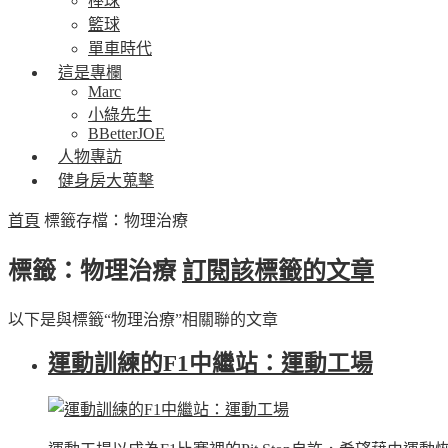
棒球
籃球
單車時代
這是專欄
Marc
小綠先生
BBetterJOE
人物專訪
健身房大蒐擊
首頁
標籤存檔：物理治療
標籤：物理治療
訂閱該標籤的文章
以下是與標籤“物理治療”相關聯的文章
運動訓練的F1中繼站：運動工場