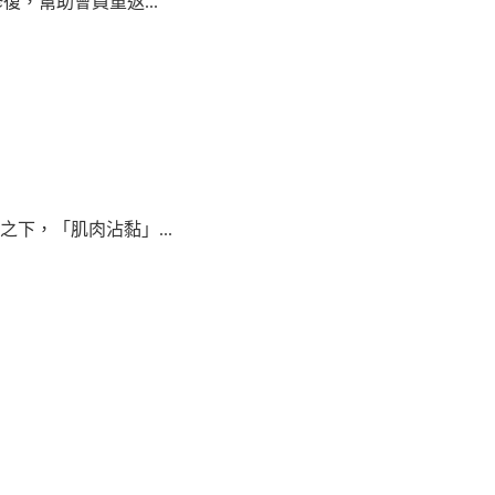
復，幫助會員重返...
下，「肌肉沾黏」...