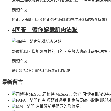
運動工場以成為F1比賽裡的Pit Stop自許，希望藉由
閱讀全文
健身房大蒐擊
4,814
0
健身
物理治療
訓練
運動工場
運動恢復
運動防護
4問答 帶你認識肌肉沾黏
舒展肌肉、增加延展性的目的，多數人應該比較好理解，
閱讀全文
輪播
31,717
0
滾筒
物理治療
疼痛
肌肉沾黏
最新留言
司博特 Mr.Sport
：您好,司博特目前沒有
FA
：請問作者 短距離選手 跑步時要縮小腹跑 腿部
M
：請問 有推薦新手購買的飛輪嗎?