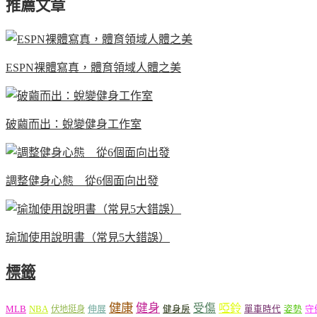
推薦文章
ESPN裸體寫真，體育領域人體之美
破繭而出：蛻變健身工作室
調整健身心態 從6個面向出發
瑜珈使用說明書（常見5大錯誤）
標籤
健康
健身
受傷
啞鈴
MLB
NBA
伸展
伏地挺身
健身房
單車時代
姿勢
守