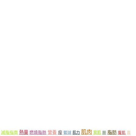
肌肉
熱量
脂肪
營養
減脂指南
燃燒脂肪
瘦
籃球
背肌
肌力
胖
腹肌
裁