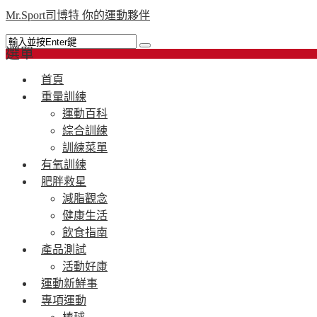
Mr.Sport司博特 你的運動夥伴
選單
首頁
重量訓練
運動百科
綜合訓練
訓練菜單
有氧訓練
肥胖救星
減脂觀念
健康生活
飲食指南
產品測試
活動好康
運動新鮮事
專項運動