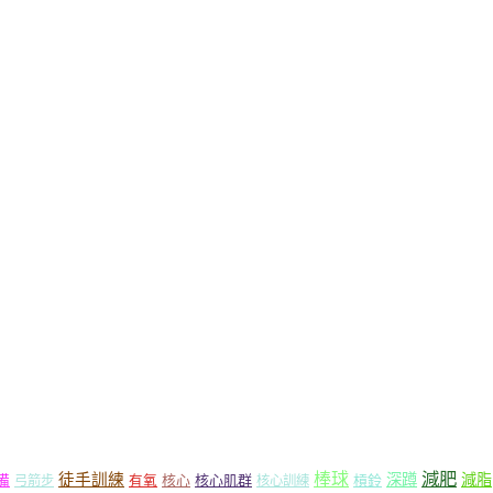
減肥
棒球
徒手訓練
深蹲
減脂
核心
核心肌群
槓鈴
備
弓箭步
有氧
核心訓練