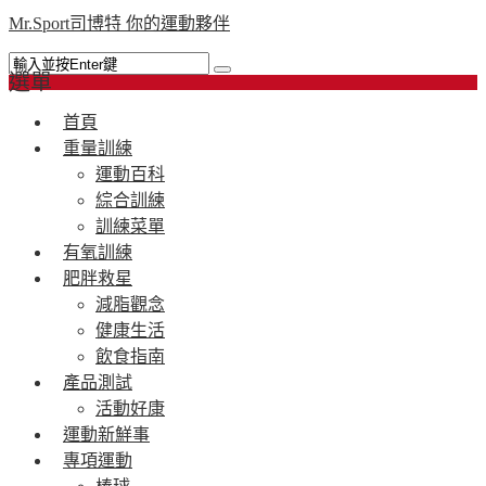
Mr.Sport司博特 你的運動夥伴
選單
首頁
重量訓練
運動百科
綜合訓練
訓練菜單
有氧訓練
肥胖救星
減脂觀念
健康生活
飲食指南
產品測試
活動好康
運動新鮮事
專項運動