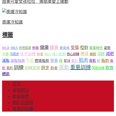
甜美可愛女孩拉拉 醬簡單愛上運動
奧運冷知識
標籤
健康
健身
受傷
啞鈴
MLB
NBA
伸展
伏地挺身
健身房
單車時代
姿勢
減肥
棒球
徒手訓練
深蹲
核心
核心肌群
槓鈴
守備
弓箭步
有氧
核心訓練
肌肉
熱量
脂肪
減脂
營養
減脂指南
燃燒脂肪
瘦
籃球
背肌
肌力
胖
腹
運動
重量訓練
訓練
飲食
跑步
訓練菜單
跑者
肌
裁判
間歇訓練
體能
首頁
授權網站
聯絡我們
關於司博特
臉書粉絲團