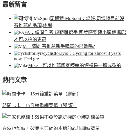
最新留言
司博特 Mr.Sport
：您好,司博特目前沒
有推薦的品項,謝謝
FA
：請問作者 短距離選手 跑步時要縮小腹跑 腿部
才可以抬的更高
M
：請問 有推薦新手購買的飛輪嗎?
cyclistfor3yrs
：Cycling for almost 3 years
now. Feel gre
Mike
：可以推薦哪家啞鈴的短槓是一體成型的
熱門文章
時間卡卡 15分鐘重訓菜單（腿部）
在家也能練！效果不亞於跑步機的心肺訓練菜單