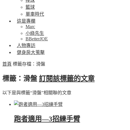
棒球
籃球
單車時代
這是專欄
Marc
小綠先生
BBetterJOE
人物專訪
健身房大蒐擊
首頁
標籤存檔：滑盤
標籤：滑盤
訂閱該標籤的文章
以下是與標籤“滑盤”相關聯的文章
跑者適用—3招練手臂