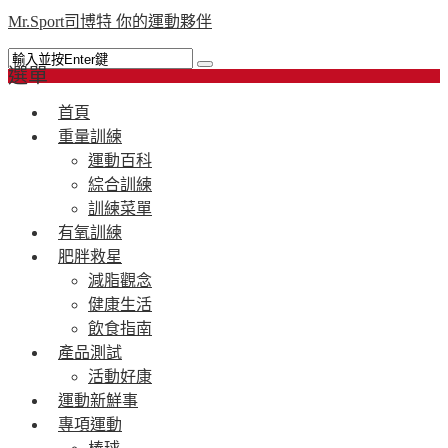
Mr.Sport司博特 你的運動夥伴
選單
首頁
重量訓練
運動百科
綜合訓練
訓練菜單
有氧訓練
肥胖救星
減脂觀念
健康生活
飲食指南
產品測試
活動好康
運動新鮮事
專項運動