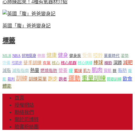
心肺練起來！4種有氧器材介紹
英國「腹」爸爸變身記
標籤
健康
健身
受傷
啞鈴
MLB
NBA
伸展
伏地挺身
健身房
單車時代
姿勢
減肥
棒球
徒手訓練
深蹲
核心
核心肌群
槓鈴
守備
弓箭步
有氧
核心訓練
肌肉
熱量
脂肪
減脂
營養
減脂指南
燃燒脂肪
瘦
籃球
背肌
肌力
胖
腹
運動
重量訓練
訓練
飲食
跑步
訓練菜單
跑者
肌
裁判
間歇訓練
體能
首頁
授權網站
聯絡我們
關於司博特
臉書粉絲團