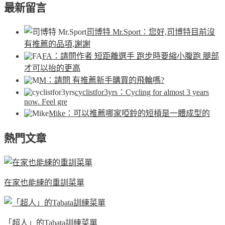
最新留言
司博特 Mr.Sport
：您好,司博特目前沒
有推薦的品項,謝謝
FA
：請問作者 短距離選手 跑步時要縮小腹跑 腿部
才可以抬的更高
M
：請問 有推薦新手購買的飛輪嗎?
cyclistfor3yrs
：Cycling for almost 3 years
now. Feel gre
Mike
：可以推薦哪家啞鈴的短槓是一體成型的
熱門文章
在家也能練的重訓菜單
「超人」的Tabata訓練菜單