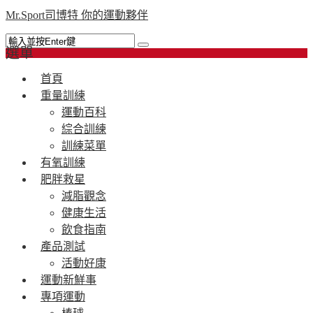
Mr.Sport司博特 你的運動夥伴
選單
首頁
重量訓練
運動百科
綜合訓練
訓練菜單
有氧訓練
肥胖救星
減脂觀念
健康生活
飲食指南
產品測試
活動好康
運動新鮮事
專項運動