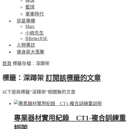
棒球
籃球
單車時代
這是專欄
Marc
小綠先生
BBetterJOE
人物專訪
健身房大蒐擊
首頁
標籤存檔：深蹲架
標籤：深蹲架
訂閱該標籤的文章
以下是與標籤“深蹲架”相關聯的文章
專業器材實用紀錄 CT1-複合訓練重
訓架