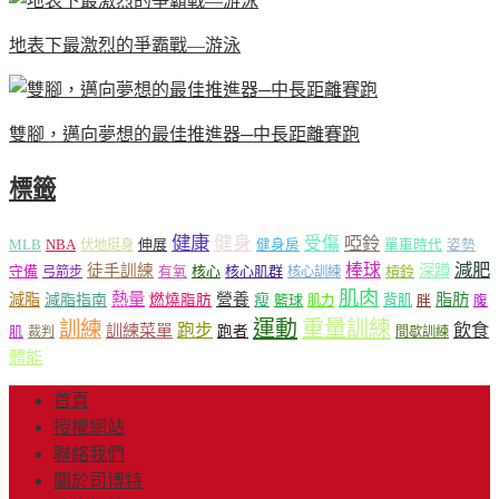
地表下最激烈的爭霸戰—游泳
雙腳，邁向夢想的最佳推進器─中長距離賽跑
標籤
健康
健身
受傷
啞鈴
MLB
NBA
伸展
伏地挺身
健身房
單車時代
姿勢
減肥
棒球
徒手訓練
深蹲
核心
核心肌群
槓鈴
守備
弓箭步
有氧
核心訓練
肌肉
熱量
脂肪
減脂
營養
減脂指南
燃燒脂肪
瘦
籃球
背肌
肌力
胖
腹
運動
重量訓練
訓練
飲食
跑步
訓練菜單
跑者
肌
裁判
間歇訓練
體能
首頁
授權網站
聯絡我們
關於司博特