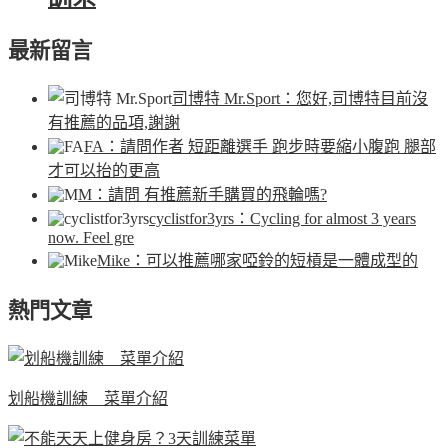
最新留言
司博特 Mr.Sport
：您好,司博特目前沒
有推薦的品項,謝謝
FA
：請問作者 短距離選手 跑步時要縮小腹跑 腿部
才可以抬的更高
M
：請問 有推薦新手購買的飛輪嗎?
cyclistfor3yrs
：Cycling for almost 3 years
now. Feel gre
Mike
：可以推薦哪家啞鈴的短槓是一體成型的
熱門文章
划船機訓練 菜單介紹