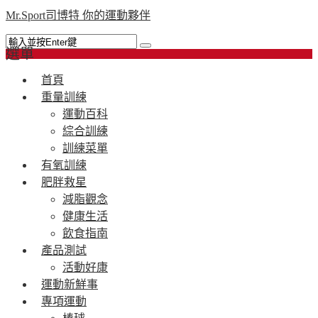
Mr.Sport司博特 你的運動夥伴
選單
首頁
重量訓練
運動百科
綜合訓練
訓練菜單
有氧訓練
肥胖救星
減脂觀念
健康生活
飲食指南
產品測試
活動好康
運動新鮮事
專項運動