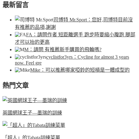
最新留言
司博特 Mr.Sport
：您好,司博特目前沒
有推薦的品項,謝謝
FA
：請問作者 短距離選手 跑步時要縮小腹跑 腿部
才可以抬的更高
M
：請問 有推薦新手購買的飛輪嗎?
cyclistfor3yrs
：Cycling for almost 3 years
now. Feel gre
Mike
：可以推薦哪家啞鈴的短槓是一體成型的
熱門文章
英國網球王子—墨瑞的訓練
「超人」的Tabata訓練菜單