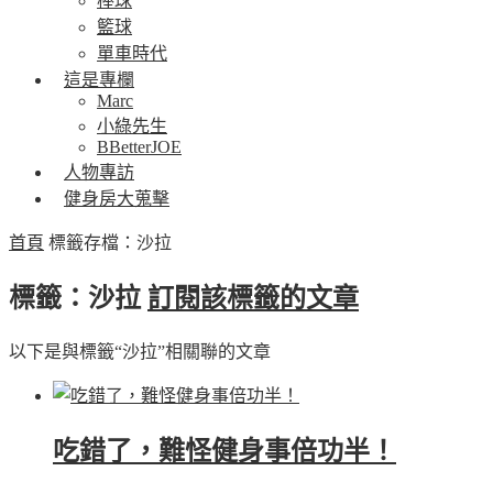
棒球
籃球
單車時代
這是專欄
Marc
小綠先生
BBetterJOE
人物專訪
健身房大蒐擊
首頁
標籤存檔：沙拉
標籤：沙拉
訂閱該標籤的文章
以下是與標籤“沙拉”相關聯的文章
吃錯了，難怪健身事倍功半！