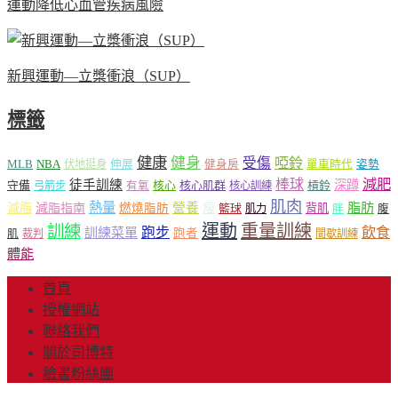
運動降低心血管疾病風險
新興運動—立槳衝浪（SUP）
標籤
健康
健身
受傷
啞鈴
MLB
NBA
伸展
伏地挺身
健身房
單車時代
姿勢
減肥
棒球
徒手訓練
深蹲
核心
核心肌群
槓鈴
守備
弓箭步
有氧
核心訓練
肌肉
熱量
脂肪
減脂
營養
減脂指南
燃燒脂肪
瘦
籃球
背肌
肌力
胖
腹
運動
重量訓練
訓練
飲食
跑步
訓練菜單
跑者
肌
裁判
間歇訓練
體能
首頁
授權網站
聯絡我們
關於司博特
臉書粉絲團