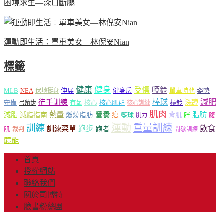
困境求生—深山斷腿
運動即生活：單車美女—林倪安Nian
標籤
健康
健身
受傷
啞鈴
MLB
NBA
伸展
伏地挺身
健身房
單車時代
姿勢
減肥
棒球
徒手訓練
深蹲
核心
核心肌群
槓鈴
守備
弓箭步
有氧
核心訓練
肌肉
熱量
脂肪
減脂
營養
減脂指南
燃燒脂肪
瘦
籃球
背肌
肌力
胖
腹
運動
重量訓練
訓練
飲食
跑步
訓練菜單
跑者
肌
裁判
間歇訓練
體能
首頁
授權網站
聯絡我們
關於司博特
臉書粉絲團