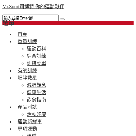
Mr.Sport司博特 你的運動夥伴
選單
首頁
重量訓練
運動百科
綜合訓練
訓練菜單
有氧訓練
肥胖救星
減脂觀念
健康生活
飲食指南
產品測試
活動好康
運動新鮮事
專項運動