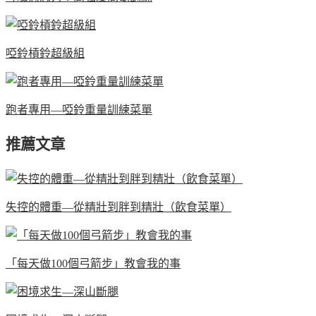
啞鈴槓鈴超級組
跑者專用—啞鈴重量訓練菜單
推薦文章
失控的體重—從精壯到胖到精壯（飲食菜單）
「每天做100個弓箭步」教會我的事