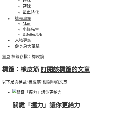
棒球
籃球
單車時代
這是專欄
Marc
小綠先生
BBetterJOE
人物專訪
健身房大蒐擊
首頁
標籤存檔：橡皮筋
標籤：橡皮筋
訂閱該標籤的文章
以下是與標籤“橡皮筋”相關聯的文章
關鍵「握力」讓你更給力