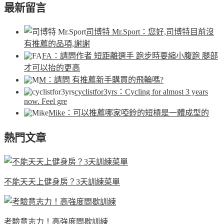
最新留言
司博特 Mr.Sport
：您好,司博特目前沒
有推薦的品項,謝謝
FA
：請問作者 短距離選手 跑步時要縮小腹跑 腿部
才可以抬的更高
M
：請問 有推薦新手購買的飛輪嗎?
cyclistfor3yrs
：Cycling for almost 3 years
now. Feel gre
Mike
：可以推薦哪家啞鈴的短槓是一體成型的
熱門文章
不能天天上健身房？3天訓練菜單
考驗意志力！高強度間歇訓練