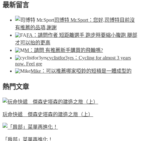
最新留言
司博特 Mr.Sport
：您好,司博特目前沒
有推薦的品項,謝謝
FA
：請問作者 短距離選手 跑步時要縮小腹跑 腿部
才可以抬的更高
M
：請問 有推薦新手購買的飛輪嗎?
cyclistfor3yrs
：Cycling for almost 3 years
now. Feel gre
Mike
：可以推薦哪家啞鈴的短槓是一體成型的
熱門文章
玩命快遞 傑森史塔森的建造之旅（上）
「肩部」菜單再進化！