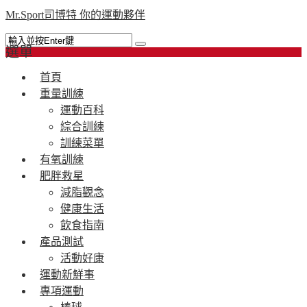
Mr.Sport司博特 你的運動夥伴
選單
首頁
重量訓練
運動百科
綜合訓練
訓練菜單
有氧訓練
肥胖救星
減脂觀念
健康生活
飲食指南
產品測試
活動好康
運動新鮮事
專項運動