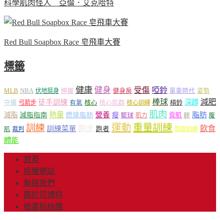
科學肌肉怪人 亞倫．艾克哈特
Red Bull Soapbox Race 皂飛車大賽
標籤
健康
健身
受傷
啞鈴
MLB
NBA
伸展
伏地挺身
健身房
單車時代
姿勢
減肥
棒球
徒手訓練
深蹲
核心
核心肌群
槓鈴
守備
弓箭步
有氧
核心訓練
肌肉
熱量
脂肪
減脂
營養
減脂指南
燃燒脂肪
瘦
籃球
背肌
肌力
胖
腹
運動
重量訓練
訓練
飲食
跑步
訓練菜單
跑者
肌
裁判
間歇訓練
體能
首頁
授權網站
聯絡我們
關於司博特
臉書粉絲團