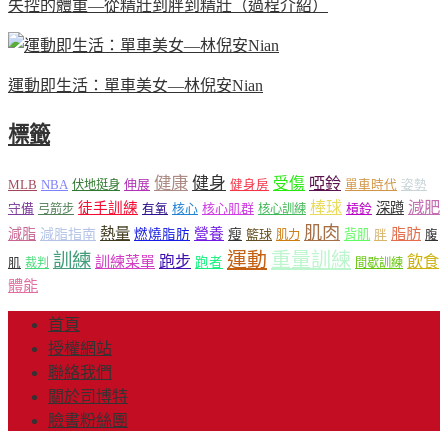
失控的體重—從精壯到胖到精壯（過程介紹）
運動即生活：單車美女—林倪安Nian
標籤
健康
健身
受傷
啞鈴
MLB
NBA
伸展
伏地挺身
健身房
單車時代
姿勢
減肥
棒球
徒手訓練
深蹲
核心
核心肌群
槓鈴
守備
弓箭步
有氧
核心訓練
肌肉
熱量
脂肪
減脂
營養
減脂指南
燃燒脂肪
瘦
籃球
背肌
肌力
胖
腹
運動
重量訓練
訓練
飲食
跑步
訓練菜單
跑者
肌
裁判
間歇訓練
體能
首頁
授權網站
聯絡我們
關於司博特
臉書粉絲團