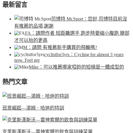
最新留言
司博特 Mr.Sport
：您好,司博特目前沒
有推薦的品項,謝謝
FA
：請問作者 短距離選手 跑步時要縮小腹跑 腿部
才可以抬的更高
M
：請問 有推薦新手購買的飛輪嗎?
cyclistfor3yrs
：Cycling for almost 3 years
now. Feel gre
Mike
：可以推薦哪家啞鈴的短槓是一體成型的
熱門文章
班恩崛起—湯姆．哈迪的特訓
克里斯漢斯沃—雷神索爾的飲食與訓練菜單