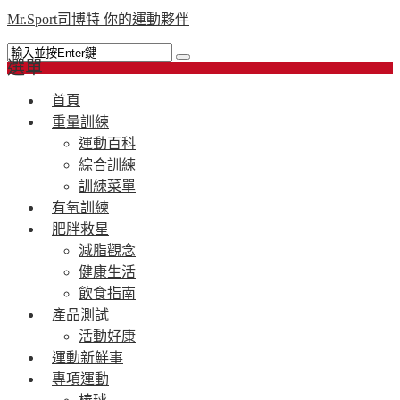
Mr.Sport司博特 你的運動夥伴
選單
首頁
重量訓練
運動百科
綜合訓練
訓練菜單
有氧訓練
肥胖救星
減脂觀念
健康生活
飲食指南
產品測試
活動好康
運動新鮮事
專項運動