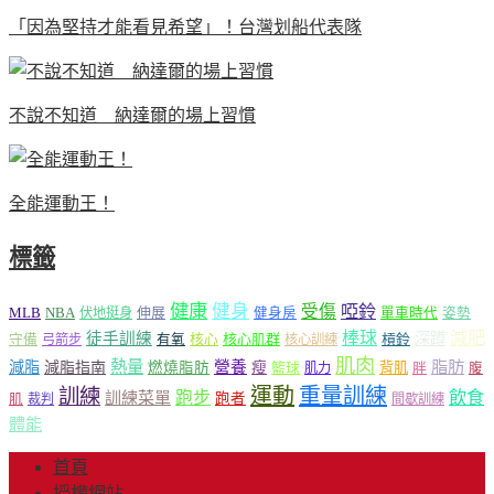
「因為堅持才能看見希望」！台灣划船代表隊
不說不知道 納達爾的場上習慣
全能運動王！
標籤
健康
健身
受傷
啞鈴
MLB
NBA
伸展
伏地挺身
健身房
單車時代
姿勢
減肥
棒球
徒手訓練
深蹲
核心
核心肌群
槓鈴
守備
弓箭步
有氧
核心訓練
肌肉
熱量
脂肪
減脂
營養
減脂指南
燃燒脂肪
瘦
籃球
背肌
肌力
胖
腹
運動
重量訓練
訓練
飲食
跑步
訓練菜單
跑者
肌
裁判
間歇訓練
體能
首頁
授權網站