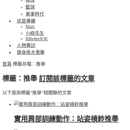
棒球
籃球
單車時代
這是專欄
Marc
小綠先生
BBetterJOE
人物專訪
健身房大蒐擊
首頁
標籤存檔：推舉
標籤：推舉
訂閱該標籤的文章
以下是與標籤“推舉”相關聯的文章
實用肩部訓練動作：站姿槓鈴推舉