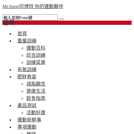
Mr.Sport司博特 你的運動夥伴
選單
首頁
重量訓練
運動百科
綜合訓練
訓練菜單
有氧訓練
肥胖救星
減脂觀念
健康生活
飲食指南
產品測試
活動好康
運動新鮮事
專項運動