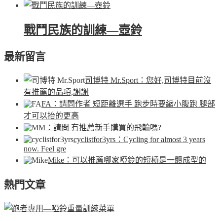
戰鬥民族的訓練—壺鈴
最新留言
司博特 Mr.Sport
：您好,司博特目前沒
有推薦的品項,謝謝
FA
：請問作者 短距離選手 跑步時要縮小腹跑 腿部
才可以抬的更高
M
：請問 有推薦新手購買的飛輪嗎?
cyclistfor3yrs
：Cycling for almost 3 years
now. Feel gre
Mike
：可以推薦哪家啞鈴的短槓是一體成型的
熱門文章