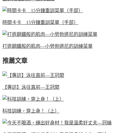
時間卡卡 15分鐘重訓菜單（手部）
打造鋼鐵般的肌肉—小勞勃道尼的訓練菜單
推薦文章
【專訪】泳往直前—王冠閎
科技訓練，穿上身！（上）