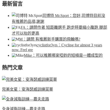
最新留言
司博特 Mr.Sport
：您好,司博特目前沒
有推薦的品項,謝謝
FA
：請問作者 短距離選手 跑步時要縮小腹跑 腿部
才可以抬的更高
M
：請問 有推薦新手購買的飛輪嗎?
cyclistfor3yrs
：Cycling for almost 3 years
now. Feel gre
Mike
：可以推薦哪家啞鈴的短槓是一體成型的
熱門文章
完美女星：安海瑟威訓練菜單
全身減脂訓練—農夫走路