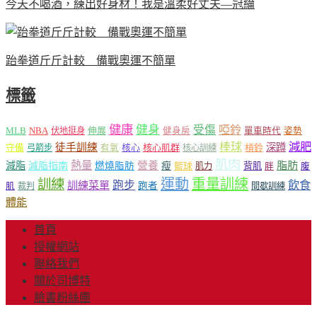
今天不喝酒，練出好身材！我是溫柔好丈夫—冠綸
跆拳道斤斤計較 備戰奧運不簡單
標籤
健康
健身
受傷
啞鈴
MLB
NBA
伸展
伏地挺身
健身房
單車時代
姿勢
減肥
棒球
徒手訓練
深蹲
核心
核心肌群
槓鈴
守備
弓箭步
有氧
核心訓練
肌肉
熱量
脂肪
減脂
營養
減脂指南
燃燒脂肪
瘦
籃球
背肌
肌力
胖
腹
運動
重量訓練
訓練
飲食
跑步
訓練菜單
跑者
肌
裁判
間歇訓練
體能
首頁
授權網站
聯絡我們
關於司博特
臉書粉絲團