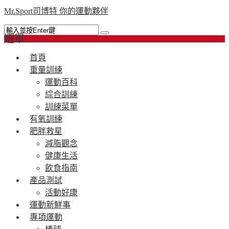
Mr.Sport司博特 你的運動夥伴
選單
首頁
重量訓練
運動百科
綜合訓練
訓練菜單
有氧訓練
肥胖救星
減脂觀念
健康生活
飲食指南
產品測試
活動好康
運動新鮮事
專項運動